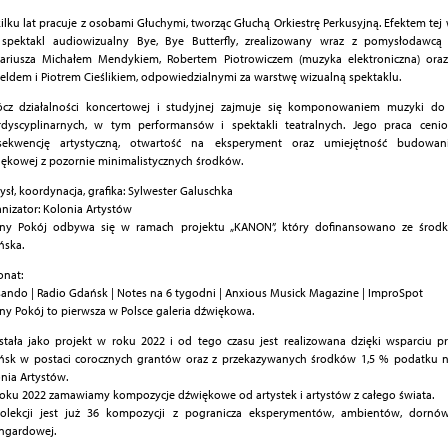
ilku lat pracuje z osobami Głuchymi, tworząc Głuchą Orkiestrę Perkusyjną. Efektem tej
t spektakl audiowizualny Bye, Bye Butterfly, zrealizowany wraz z pomysłodawcą
nariusza Michałem Mendykiem, Robertem Piotrowiczem (muzyka elektroniczna) ora
feldem i Piotrem Cieślikiem, odpowiedzialnymi za warstwę wizualną spektaklu.
ócz działalności koncertowej i studyjnej zajmuje się komponowaniem muzyki do
rdyscyplinarnych, w tym performansów i spektakli teatralnych. Jego praca cenio
sekwencję artystyczną, otwartość na eksperyment oraz umiejętność budowani
ękowej z pozornie minimalistycznych środków.
sł, koordynacja, grafika: Sylwester Galuschka
nizator: Kolonia Artystów
rny Pokój odbywa się w ramach projektu „KANON”, który dofinansowano ze środ
ńska.
onat:
sando | Radio Gdańsk | Notes na 6 tygodni | Anxious Musick Magazine | ImproSpot
ny Pokój to pierwsza w Polsce galeria dźwiękowa.
tała jako projekt w roku 2022 i od tego czasu jest realizowana dzięki wsparciu p
sk w postaci corocznych grantów oraz z przekazywanych środków 1,5 % podatku n
nia Artystów.
oku 2022 zamawiamy kompozycje dźwiękowe od artystek i artystów z całego świata.
olekcji jest już 36 kompozycji z pogranicza eksperymentów, ambientów, dornó
ngardowej.