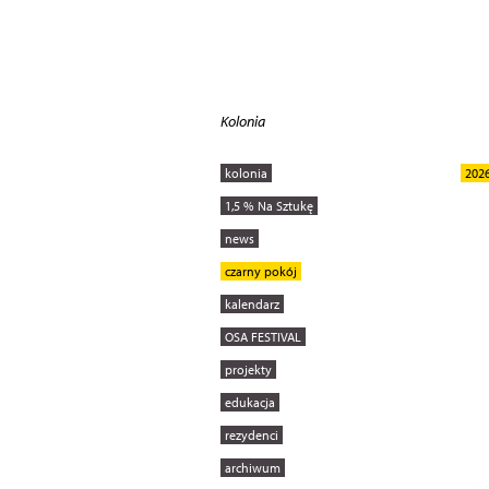
Kolonia
kolonia
202
1,5 % Na Sztukę
news
czarny pokój
kalendarz
OSA FESTIVAL
projekty
edukacja
rezydenci
archiwum