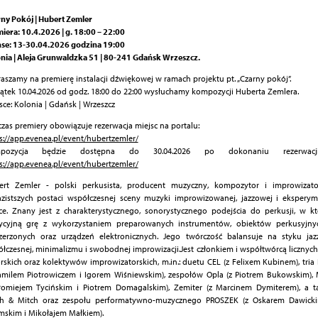
ny Pokój | Hubert Zemler
iera: 10.4.2026 | g. 18:00 – 22:00
se: 13-30.04.2026 godzina 19:00
nia | Aleja Grunwaldzka 51 | 80-241 Gdańsk Wrzeszcz.
aszamy na premierę instalacji dźwiękowej w ramach projektu pt. „Czarny pokój”.
ątek 10.04.2026 od godz. 18:00 do 22:00 wysłuchamy kompozycji Huberta Zemlera.
sce: Kolonia | Gdańsk | Wrzeszcz
zas premiery obowiązuje rezerwacja miejsc na portalu:
s://app.evenea.pl/event/hubertzemler/
pozycja będzie dostępna do 30.04.2026 po dokonaniu rezerwacji
s://app.evenea.pl/event/hubertzemler/
ert Zemler - polski perkusista, producent muzyczny, kompozytor i improwizato
zistszych postaci współczesnej sceny muzyki improwizowanej, jazzowej i eksperym
ce. Znany jest z charakterystycznego, sonorystycznego podejścia do perkusji, w k
dycyjną grę z wykorzystaniem preparowanych instrumentów, obiektów perkusyjnyc
zerzonych oraz urządzeń elektronicznych. Jego twórczość balansuje na styku jaz
łczesnej, minimalizmu i swobodnej improwizacji.Jest członkiem i współtwórcą licznyc
rskich oraz kolektywów improwizatorskich, m.in.: duetu CEL (z Felixem Kubinem), tria
amilem Piotrowiczem i Igorem Wiśniewskim), zespołów Opla (z Piotrem Bukowskim),
łomiejem Tycińskim i Piotrem Domagalskim), Zemiter (z Marcinem Dymiterem), a t
ch & Mitch oraz zespołu performatywno-muzycznego PROSZEK (z Oskarem Dawicki
skim i Mikołajem Małkiem).