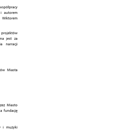
 współpracy
 i autorem
z Wiktorem
 projektów
na jest za
a narracji
ków Miasta
rzez Miasto
a fundację
w i muzyki