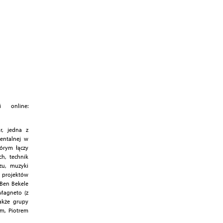
 online:
r, jedna z
entalnej w
tórym łączy
h, technik
zu, muzyki
h projektów
 Ben Bekele
 Magneto (z
akże grupy
m, Piotrem