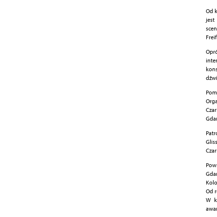
Od k
jes
sce
Frei
Opr
inte
kon
dźwi
Pomy
Orga
Cza
Gda
Patr
Glis
Czar
Pows
Gdań
Kolo
Od r
W k
awa