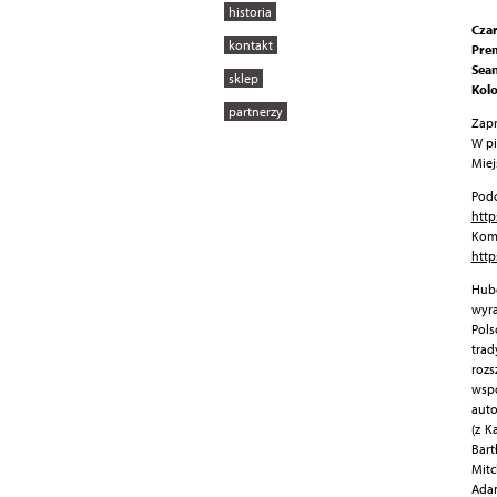
historia
Czar
kontakt
Prem
Sean
sklep
Kolo
partnerzy
Zapr
W pi
Miej
Podc
http
Kom
http
Hub
wyra
Pols
tra
rozs
wspó
auto
(z K
Bart
Mit
Adam