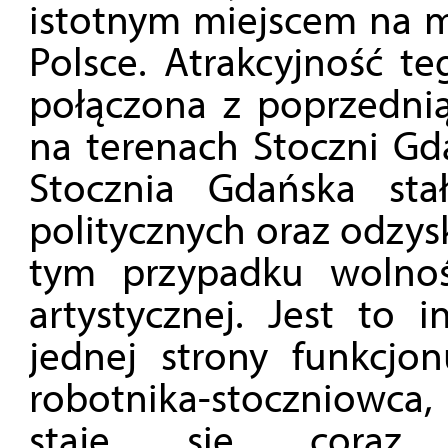
istotnym miejscem na m
Polsce. Atrakcyjność te
połączona z poprzednią 
na terenach Stoczni Gda
Stocznia Gdańska st
politycznych oraz odzys
tym przypadku wolno
artystycznej. Jest to i
jednej strony funkcjo
robotnika-stoczniowca, 
staje się coraz 