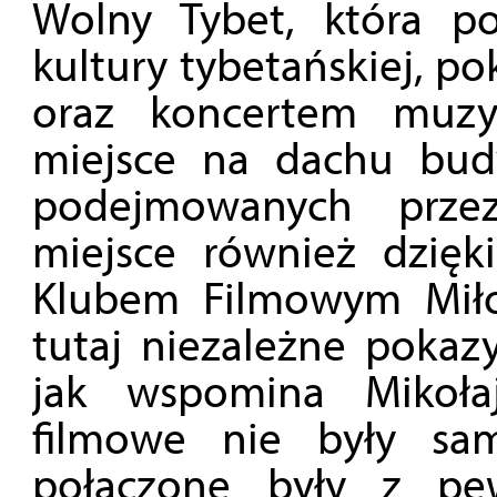
Wolny Tybet, która po
kultury tybetańskiej, p
oraz koncertem muzyk
miejsce na dachu bud
podejmowanych prze
miejsce również dzięk
Klubem Filmowym Miło
tutaj niezależne pokaz
jak wspomina Mikoła
filmowe nie były sa
połączone były z pe