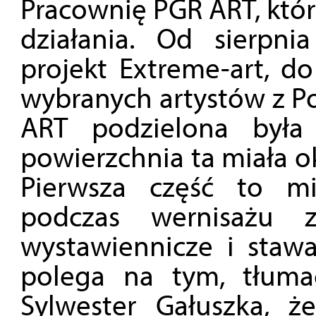
Pracownię PGR ART, któr
działania. Od sierpn
projekt Extreme-art, d
wybranych artystów z Po
ART podzielona była
powierzchnia ta miała 
Pierwsza część to mi
podczas wernisażu 
wystawiennicze i stawał
polega na tym, tłuma
Sylwester Gałuszka, ż