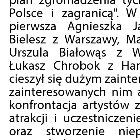
Polsce i zagranicą". W
pierwsza Agnieszka 
Bielesz z Warszawy, M
Urszula Białowąs z W
Łukasz Chrobok z Ham
cieszył się dużym zaint
zainteresowanych nim a
konfrontacja artystów 
atrakcji i uczestniczen
oraz stworzenie niep