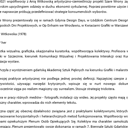
021 współtworzy z Anią Witkowską artystyczno-rzemieślniczy projekt Szare Wrony za
rskim upcyclingiem odzieży w duchu ekonomii cyrkularnej. Poprzez powtórne użycie 
e naprawcze próbują przedefiniować strategie konsumenckich wyborów.
e Wrony prezentowały się w ramach Gdynia Design Days, w Łódzkim Centrum Design
oskich Dni Projektowych, w Op Enhaim we Wrocławiu, w Kwiaciarni Grafiki w Warszawi
 Witkowska (1978)
/ her
stka wizualna, graficzka, okazjonalna kuratorka, współtworząca kolektywy. Profesora
ki w Szczecinie, kierunek Komunikacji Wizualnej i Projektowania Interakcji oraz Ku
izacja wystaw.
czyła z wyróżnieniem gdańską Akademię Sztuk Pięknych na kierunku Grafiki i malarstw
ojej praktyce artystycznej nie podlega jednej prostej definicji. Najczęściej czerpie z 
czywistości, używając narzędzi krytycznych, wpisuje się w nurt nowego dokum
ocześnie sięga po realizm magiczny czy surrealizm. Stosuje strategię trickstera.
a w pracy różnych mediów - fotografii, instalacji czy wideo. Jej projekty często mają s
iczny charakter, wprowadza do nich elementy tekstu.
zna część jej obecnej działalności związana jest z praktykami kolektywnymi, których
acowanie horyzontalnych i heterarchicznych metod funkcjonowania. Współtworzy wr
ami opiekuńczym Plenum Osób Opiekujących Się. Kolektyw ma charakter samokszta
erający. Plenum prezentowało swoje dokonania w ramach 7. Biennale Sztuki Gdańsk