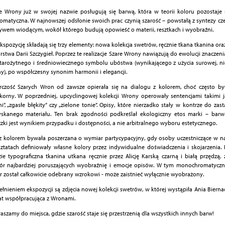
e Wrony już w swojej nazwie posługują się barwą, która w teorii koloru pozostaje 
omatyczna. W najnowszej odsłonie swoich prac czynią szarość – powstałą z syntezy czern
wem wiodącym, wokół którego budują opowieść o materii, resztkach i wyobraźni.
kspozycję składają się trzy elementy: nowa kolekcja swetrów, ręcznie tkana tkanina oraz
rstwa Darii Szczygieł. Poprzez te realizacje Szare Wrony nawiązują do ewolucji znaczeni
tarożytnego i średniowiecznego symbolu ubóstwa (wynikającego z użycia surowej, n
y), po współczesny synonim harmonii i elegancji.
czość Szarych Wron od zawsze opierała się na dialogu z kolorem, choć często był
korny. W poprzedniej, upcyclingowej kolekcji Wrony operowały sentencjami takimi j
ni”, „zgasłe błękity” czy „zielone tonie”. Opisy, które nierzadko stały w kontrze do za
skanego materiału. Ten brak zgodności podkreślał ekologiczny etos marki – barw
zki jest wynikiem przypadku i dostępności, a nie arbitralnego wyboru estetycznego.
z kolorem bywała poszerzana o wymiar partycypacyjny, gdy osoby uczestniczące w 
ztatach definiowały własne kolory przez indywidualne doświadczenia i skojarzenia. 
ie typograficzna tkanina utkana ręcznie przez Alicję Karską czarną i białą przędzą, 
r najbardziej poruszających wyobraźnię i emocje opisów. W tym monochromatyczn
r został całkowicie odebrany wzrokowi - może zaistnieć wyłącznie wyobrażony.
łnieniem ekspozycji są zdjęcia nowej kolekcji swetrów, w której wystąpiła Ania Bierna
at współpracująca z Wronami.
aszamy do miejsca, gdzie szarość staje się przestrzenią dla wszystkich innych barw!