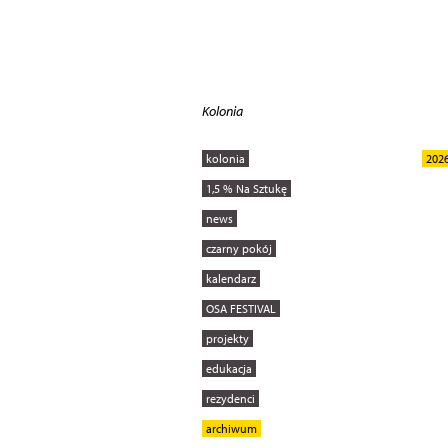
Kolonia
kolonia
202
1,5 % Na Sztukę
news
czarny pokój
kalendarz
OSA FESTIVAL
projekty
edukacja
rezydenci
archiwum