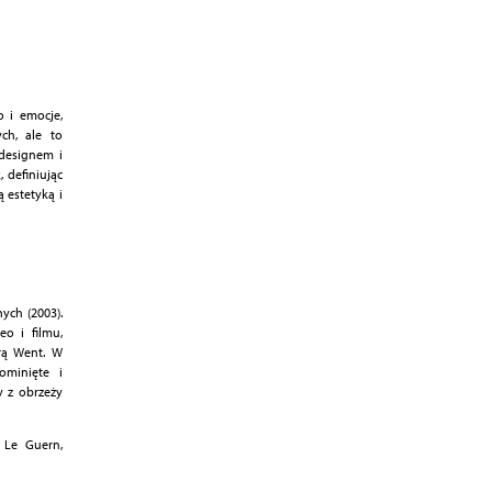
o i emocje,
ch, ale to
 designem i
 definiując
 estetyką i
ych (2003).
eo i filmu,
rą Went. W
ominięte i
y z obrzeży
 Le Guern,