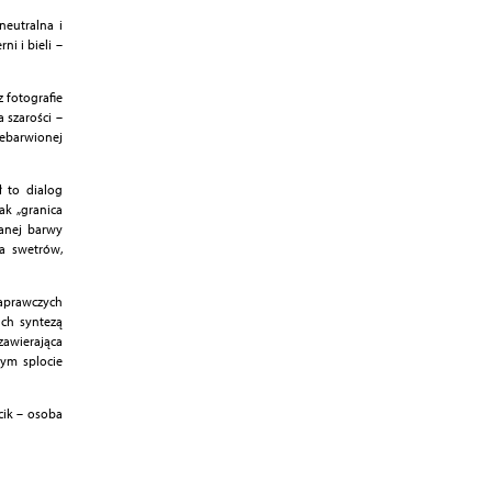
neutralna i
i i bieli –
 fotografie
a szarości –
iebarwionej
 to dialog
ak „granica
stanej barwy
a swetrów,
naprawczych
Ich syntezą
zawierająca
ym splocie
cik – osoba