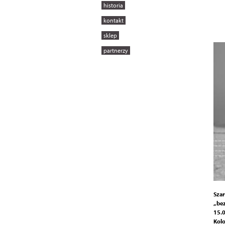
historia
kontakt
sklep
partnerzy
Szar
„be
15.0
Kolo