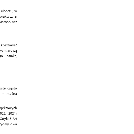
a uboczu, w
praktyczne.
istość, bez
e kosztować
ójwymiarową
o - psiaka,
ste, często
ie – można
ojektowych
23, 2024).
Goyki 3 Art
Wydały dwa