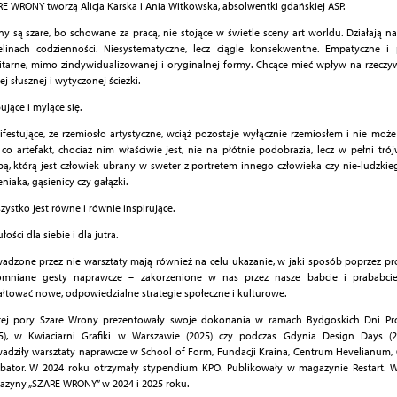
E WRONY tworzą Alicja Karska i Ania Witkowska, absolwentki gdańskiej ASP.
y są szare, bo schowane za pracą, nie stojące w świetle sceny art worldu. Działają n
elinach codzienności. Niesystematyczne, lecz ciągle konsekwentne. Empatyczne i 
itarne, mimo zindywidualizowanej i oryginalnej formy. Chcące mieć wpływ na rzeczyw
ej słusznej i wytyczonej ścieżki.
ujące i mylące się.
festujące, że rzemiosło artystyczne, wciąż pozostaje wyłącznie rzemiosłem i nie moż
, co artefakt, chociaż nim właściwie jest, nie na płótnie podobrazia, lecz w pełni tr
bą, którą jest człowiek ubrany w sweter z portretem innego człowieka czy nie-ludzkieg
eniaka, gąsienicy czy gałązki.
zystko jest równe i równie inspirujące.
łości dla siebie i dla jutra.
adzone przez nie warsztaty mają również na celu ukazanie, w jaki sposób poprzez pro
omniane gesty naprawcze – zakorzenione w nas przez nasze babcie i prababc
ałtować nowe, odpowiedzialne strategie społeczne i kulturowe.
tej pory Szare Wrony prezentowały swoje dokonania w ramach Bydgoskich Dni Pr
5), w Kwiaciarni Grafiki w Warszawie (2025) czy podczas Gdynia Design Days (20
adziły warsztaty naprawcze w School of Form, Fundacji Kraina, Centrum Hevelianum, 
bator. W 2024 roku otrzymały stypendium KPO. Publikowały w magazynie Restart. 
zyny „SZARE WRONY” w 2024 i 2025 roku.