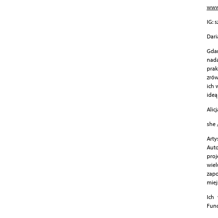
www
IG: 
Dari
Gdań
nada
prak
zrów
ich 
ideą
Alic
she 
Arty
Auto
proj
wie
zapo
miej
Ich
Fund