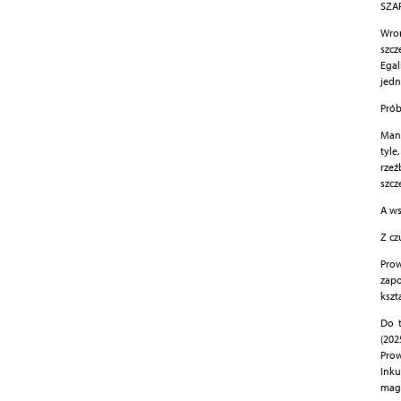
SZAR
Wron
szcz
Egal
jedn
Prób
Mani
tyle
rzeź
szcz
A ws
Z czu
Prow
zap
kszt
Do 
(202
Prow
Inku
maga