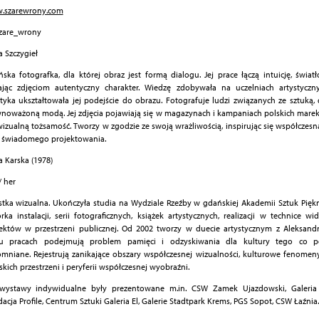
.szarewrony.com
szare_wrony
a Szczygieł
ska fotografka, dla której obraz jest formą dialogu. Jej prace łączą intuicję, światł
jąc zdjęciom autentyczny charakter. Wiedzę zdobywała na uczelniach artystyczny
tyka ukształtowała jej podejście do obrazu. Fotografuje ludzi związanych ze sztuką,
noważoną modą. Jej zdjęcia pojawiają się w magazynach i kampaniach polskich marek,
wizualną tożsamość. Tworzy w zgodzie ze swoją wrażliwością, inspirując się współczesną
 świadomego projektowania.
ja Karska (1978)
/ her
stka wizualna. Ukończyła studia na Wydziale Rzeźby w gdańskiej Akademii Sztuk Piękn
rka instalacji, serii fotograficznych, książek artystycznych, realizacji w technice wid
ektów w przestrzeni publicznej. Od 2002 tworzy w duecie artystycznym z Aleksand
lu pracach podejmują problem pamięci i odzyskiwania dla kultury tego co p
mniane. Rejestrują zanikające obszary współczesnej wizualności, kulturowe fenomen
skich przestrzeni i peryferii współczesnej wyobraźni.
 wystawy indywidualne były prezentowane m.in. CSW Zamek Ujazdowski, Galeria
acja Profile, Centrum Sztuki Galeria El, Galerie Stadtpark Krems, PGS Sopot, CSW Łaźnia.