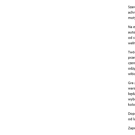
Szar
achr
moty
Na e
auto
od s
wełn
Twór
prze
czer
odzy
włóc
Gra 
wars
będz
wybó
kolo
Dope
od l
Zapr