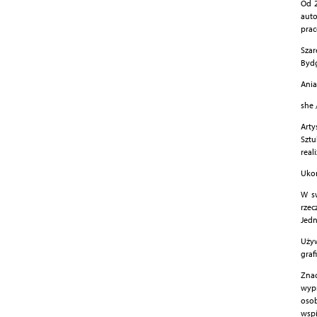
Od 2
auto
prac
Szar
Bydg
Ania
she 
Arty
Sztu
real
Ukoń
W sw
rze
Jedn
Używ
graf
Znac
wypr
osob
wspi