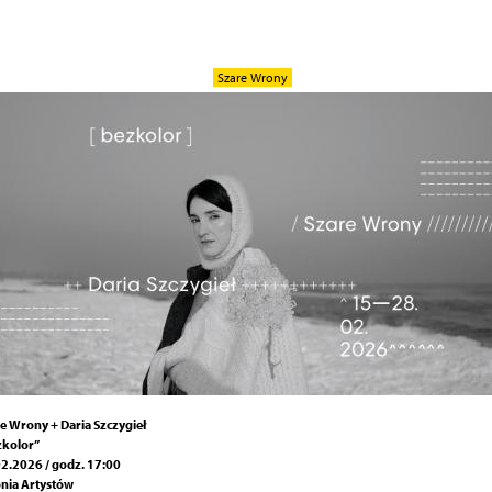
Szare Wrony
e Wrony + Daria Szczygieł
zkolor”
2.2026 / godz. 17:00
nia Artystów