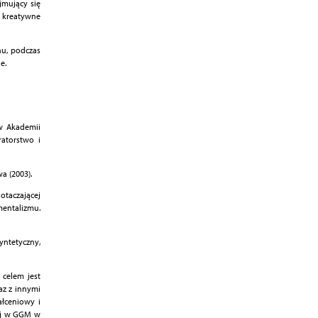
jmujący się
i kreatywne
u, podczas
e.
 w Akademii
ratorstwo i
a (2003).
otaczającej
entalizmu.
yntetyczny,
 celem jest
az z innymi
łceniowy i
iej w GGM w