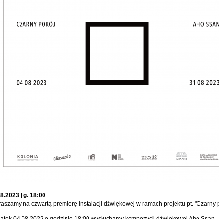
8.2023 | g. 18:00
aszamy na czwartą premierę instalacji dźwiękowej w ramach projektu pt. "Czarny p
iątek 04.08.2022 o godzinie 18:00 wysłuchamy kompozycji dźwiękowej Aho Ssan.