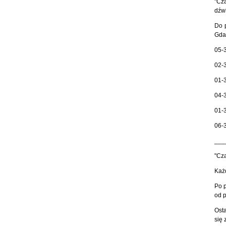
"Cz
dźw
Do p
Gda
05-3
02-3
01-3
04-3
01-3
06-3
___
"Cza
Każd
Po p
od p
Ost
się 