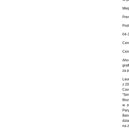
Miej
Pre
Podc
04-3
Cena
Cena
Aho
graf
za p
Laur
z 20
Cav
"Sim
filo
w z
Par
Ban
dzi
na ż