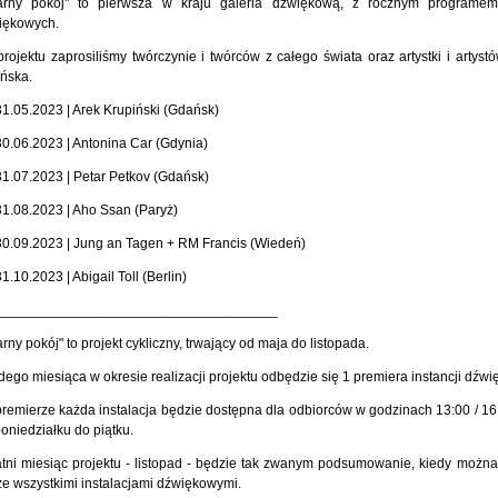
arny pokój" to pierwsza w kraju galeria dźwiękową, z rocznym programem 
iękowych.
rojektu zaprosiliśmy twórczynie i twórców z całego świata oraz artystki i artystó
ńska.
1.05.2023 | Arek Krupiński (Gdańsk)
0.06.2023 | Antonina Car (Gdynia)
1.07.2023 | Petar Petkov (Gdańsk)
1.08.2023 | Aho Ssan (Paryż)
0.09.2023 | Jung an Tagen + RM Francis (Wiedeń)
1.10.2023 | Abigail Toll (Berlin)
____________________________________
rny pokój" to projekt cykliczny, trwający od maja do listopada.
ego miesiąca w okresie realizacji projektu odbędzie się 1 premiera instancji dźw
remierze każda instalacja będzie dostępna dla odbiorców w godzinach 13:00 / 16:
oniedziałku do piątku.
atni miesiąc projektu - listopad - będzie tak zwanym podsumowanie, kiedy możn
ze wszystkimi instalacjami dźwiękowymi.