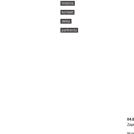
historia
kontakt
sklep
partnerzy
04.0
Zapr
W p