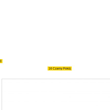
3
16 Czarny Pokój