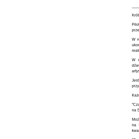
___
Krót
Pilo
prz
W r
uko
real
W o
dźw
arty
Jes
prz
Każ
"Cza
na S
Moż
na 
kwa