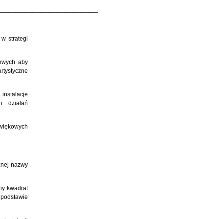
_____________________________
 w strategi
kowych aby
rtystyczne
instalacje
i działań
więkowych
znej nazwy
ny kwadrat
podstawie