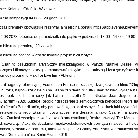
sce: Kolonia | Gdańsk | Wrzeszcz
miera kompozycji 04.08.2023 godz. 18:00
zas premiery obowiązuje rezerwacja miejsc na portalu
https://app.evenea.pl/even
1.08.2023 | Seanse od poniedziałku do piątku w godzinach 13:00 - 16:00 - 19:00.
 biletu na premierę: 20 złotych
 biletu na seanse w czasie trwania projektu: 20 złotych.
 Ssan to pseudonim artystyczny mieszkającego w Paryżu Niamké Désiré. Po
icznych i filmowych zaczął komponować muzykę elektroniczną i tworzyć cyfrowe i
omocą programu Max For Live firmy Ableton.
eat nagrody telewizyjnej Foundation France za ścieżkę dźwiękową do filmu "D'I
15 roku, najnowsze dzieło Aho Ssana "Thirteen Minute Cave" zostało wydane na 
es obok takich luminarzy jak Laraaji, Lucretia Dalt i Nicolas Jaar. Jego debi
ulacrum" (2020 Subtext Recordings) czerpie z semiotycznych koncepcji i teorii f
zofa Jean'a Baudrillard'a, aby poruszać się po społecznych fasadach inkluzywności
estawieniu z jego własnym doświadczeniem dorastania jako Czarny na prze
yża. Zamiast współpracować ze współpracownikami, Désiré stworzył The Mensah
d, używając Maxa do zbadania międzypokoleniowych powiązań i złożenia hoł
adkowi, Mensah Antony'emu, liderowi zespołu z Ghany. Aho Ssan zadebiutował 
ywo "Simulacrum" na Berlin Atonal 2019.