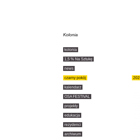
Kolonia
kolonia
1,5 % Na Sztukę
news
czarny pokój
202
kalendarz
OSA FESTIVAL
projekty
edukacja
rezydenci
archiwum