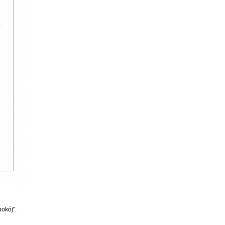
okój".