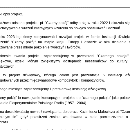
________________________________________________________________
ki opis projektu.
tażowa odsłona projektu pt. "Czarny pokój" odbyła się w roku 2022 i okazała się
echwytywania wrażeń imersyjnych wzorcem do nowych poszukiwań i doznań.
oku 2023 będziemy kontynuować i rozwijać projekt w formie instalacji dźwię
rzenić "Czarny pokój" na mapie kraju, Europy i osadzić w nim działania a
izowane przez młode pokolenie twórczyń i twórców.
kresie trwania projektu zaprezentujemy w przestrzeni "Czarnego pokoju" 
iękowe, dzięki którym zwiększymy dostępność mieszkańców do kultury 
stycznych.
t to projekt dźwiękowy, którego celem jest prezentacja 6 instalacji dź
ygotowanych przez międzynarodowe kompozytorki i kompozytorów.
dego miesiąca zaprezentujemy 1 premierową instalację dźwiękową.
rny pokój" to nawiązanie koncepcyjne projektu do "czarnego pokoju" jako potoc
tudio Eksperymentalne Polskiego Radia (1957 - 2004).
na doszukiwać się również nawiązania do obrazu Kazimierza Malewicza pt. "Czar
białym tle", gdyż przestrzeń została wbudowana w białe pomieszczenie o 
dratu.