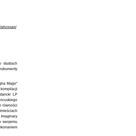
t/ahossan/
 studiach
nstrumenty
ngha Mago"
kompilacji
utancki LP
rancuskiego
 i równości
dmieściach
 Imaginary
du swojemu
wykonaniem