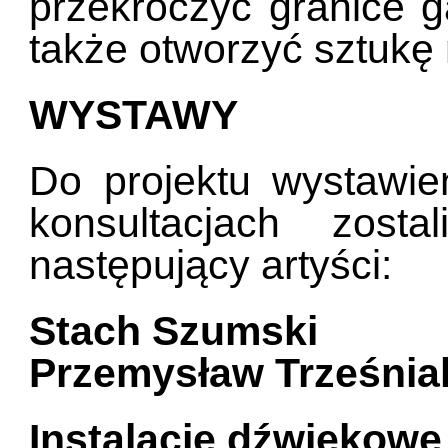
przekroczyć granice ga
także otworzyć sztukę
WYSTAWY
Do projektu wystawie
konsultacjach zost
następujący artyści:
Stach Szumski
Przemysław Trześnia
Instalacje dźwiękowe