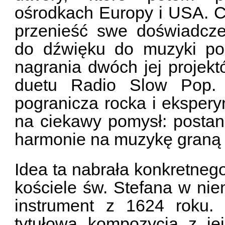
ośrodkach Europy i USA. C
przenieść swe doświadcz
do dźwięku do muzyki pop
nagrania dwóch jej projekt
duetu Radio Slow Pop. 
pogranicza rocka i eksper
na ciekawy pomysł: postan
harmonie na muzykę graną
Idea ta nabrała konkretnego
kościele św. Stefana w ni
instrument z 1624 roku.
tytułowa kompozycja z jej