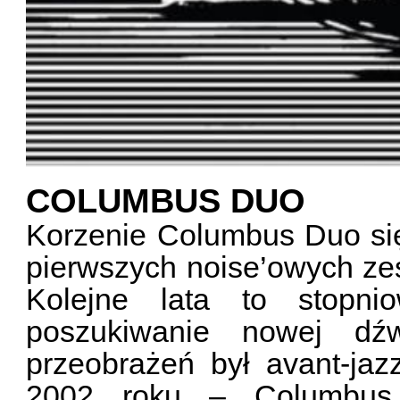
COLUMBUS DUO
Korzenie Columbus Duo sięg
pierwszych noise’owych zes
Kolejne lata to stopni
poszukiwanie nowej dźw
przeobrażeń był avant-j
2002 roku – Columbus