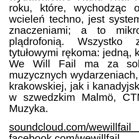
roku, które, wychodząc 
wcieleń techno, jest syst
znaczeniami; a to mikr
plądrofonią. Wszystko
tytułowymi rękoma: jedną, k
We Will Fail ma za sob
muzycznych wydarzeniach, 
krakowskiej, jak i kanadyjsk
w szwedzkim Malmö, CTM
Muzyka.
soundcloud.com/wewillf
facebook.com/wewillfail