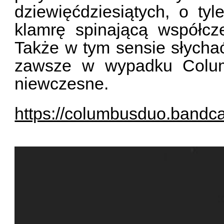
dziewięćdziesiątych, o ty
klamrę spinającą współcze
Także w tym sensie słycha
zawsze w wypadku Columb
niewczesne.
https://columbusduo.band