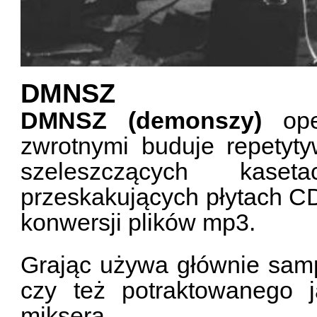
DMNSZ
DMNSZ (demonszy)
ope
zwrotnymi buduje repetyt
szeleszczących kaset
przeskakujących płytach CD
konwersji plików mp3.
Grając używa głównie samp
czy też potraktowanego 
miksera.