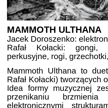
MAMMOTH ULTHANA
Jacek Doroszenko: elektron
Rafał Kołacki: gongi, m
perkusyjne, rogi, grzechotk
Mammoth Ulthana to duet
Rafał Kołacki) tworzących
Idea formy muzycznej ze
przenikaniu brzmienia
elektronicznymi struktu