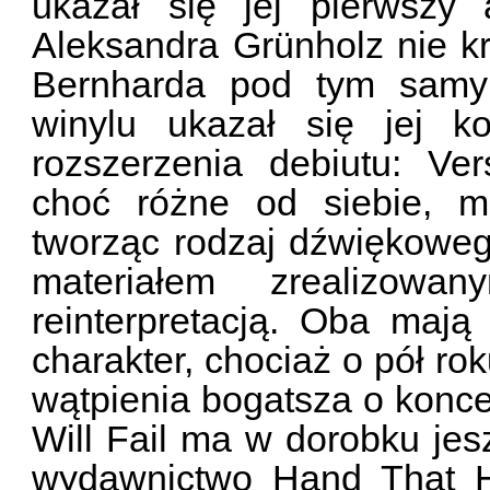
ukazał się jej pierwszy 
Aleksandra Grünholz nie kr
Bernharda pod tym samy
winylu ukazał się jej k
rozszerzenia debiutu: Ve
choć różne od siebie, m
tworząc rodzaj dźwiękowe
materiałem zrealizow
reinterpretacją. Oba maj
charakter, chociaż o pół ro
wątpienia bogatsza o konce
Will Fail ma w dorobku je
wydawnictwo Hand That H