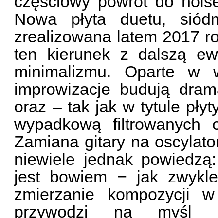
częściowy powrót do nois
Nowa płyta duetu, siód
zrealizowana latem 2017 r
ten kierunek z dalszą e
minimalizmu. Oparte w 
improwizacje budują dram
oraz – tak jak w tytule pły
wypadkową filtrowanych cz
Zamiana gitary na oscylator
niewiele jednak powiedzą
jest bowiem − jak zwykle
zmierzanie kompozycji w
przywodzi na myśl 