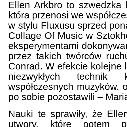
Ellen Arkbro to szwedzka k
która przenosi we współcz
w stylu Fluxusu sprzed po
Collage Of Music w Sztokho
eksperymentami dokonywan
przez takich twórców ruc
Conrad. W efekcie kolejne l
niezwykłych technik 
współczesnych muzyków, od
po sobie pozostawili – Mari
Nauki te sprawiły, że Ell
utwory, które potem p