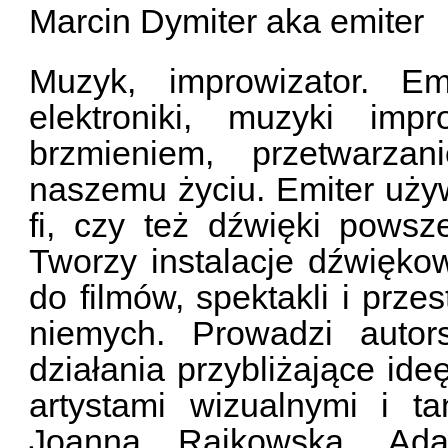
Marcin Dymiter aka emiter
Muzyk, improwizator. E
elektroniki, muzyki imp
brzmieniem, przetwarza
naszemu życiu. Emiter używa
fi, czy też dźwięki pows
Tworzy instalacje dźwięko
do filmów, spektakli i prze
niemych. Prowadzi autor
działania przybliżające ide
artystami wizualnymi i t
Joanną Rajkowską, Ad