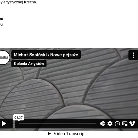
y artystycznej Krecha.
eo
SG