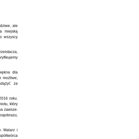
dziwe, ale
a miejską
go wszyscy
zeistacza,
oryfikujemy
piękna dla
e możliwe,
adążyć za
2016 roku.
otu, który
na zawsze.
krajobrazu,
. Malarz i
spółtwórca