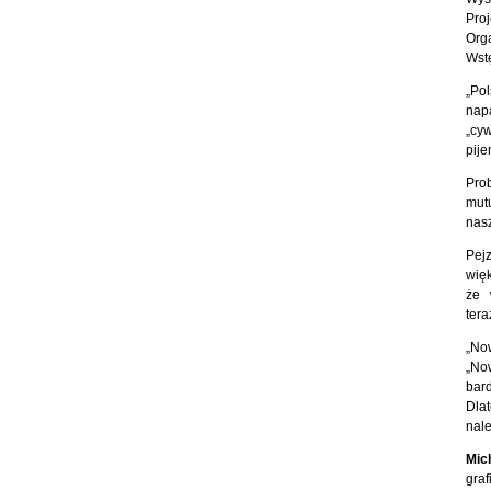
Pro
Orga
Wst
„Pol
nap
„cy
pij
Prob
mutu
nasz
Pej
wię
że 
tera
„No
„No
bard
Dlat
nale
Mic
graf