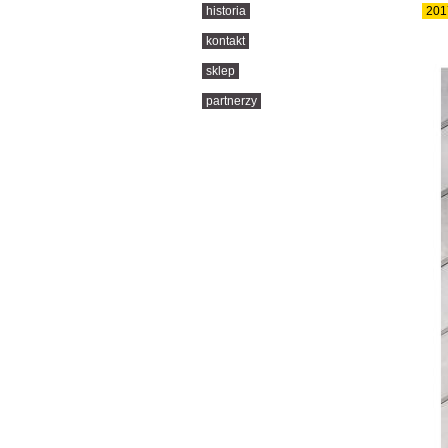
historia
201
kontakt
sklep
partnerzy