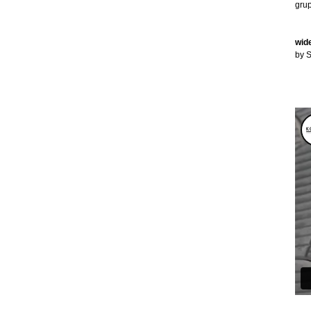
grup
wid
by 