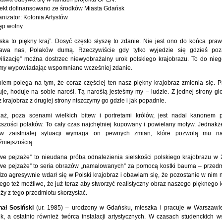
jekt dofinansowano ze środków Miasta Gdańsk
nizator: Kolonia Artystów
ęp wolny
ska to piękny kraj”. Dosyć często słyszę to zdanie. Nie jest ono do końca praw
awa nas, Polaków dumą. Rzeczywiście gdy tylko wyjedzie się gdzieś poz
wilizację” można dostrzec niewyobrażalny urok polskiego krajobrazu. To do nie
emy wypowiadając wspomniane wcześniej zdanie.
lem polega na tym, że coraz częściej ten nasz piękny krajobraz zmienia się. Pr
je, hoduje na sobie narośl. Tą naroślą jesteśmy my – ludzie. Z jednej strony gl
 krajobraz z drugiej strony niszczymy go gdzie i jak popadnie.
zaż, poza scenami wielkich bitew i portretami królów, jest nadal kanonem 
kszości polaków. To cały czas najchętniej kupowany i powielany motyw. Jednakż
w zaistniałej sytuacji wymaga on pewnych zmian, które pozwolą mu n
źniejszością.
we pejzaże” to nieudana próba odnalezienia sielskości polskiego krajobrazu w 
we pejzaże” to seria obrazów „namalowanych” za pomocą kostki bauma – przedmi
zo agresywnie wdarł się w Polski krajobraz i obawiam się, że pozostanie w nim 
ego też możliwe, że już teraz aby stworzyć realistyczny obraz naszego pięknego 
ży z tego przedmiotu skorzystać.
hał Sosiński
(ur. 1985) – urodzony w Gdańsku, mieszka i pracuje w Warszawie
ik, a ostatnio również twórca instalacji artystycznych. W czasach studenckich w