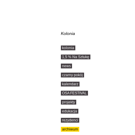
Kolonia
kolonia
1,5 % Na Sztukę
news
czarny pokój
kalendarz
OSA FESTIVAL
projekty
edukacja
rezydenci
archiwum