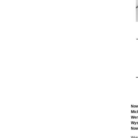
Now
Mic
Wern
Wys
Now
Wys