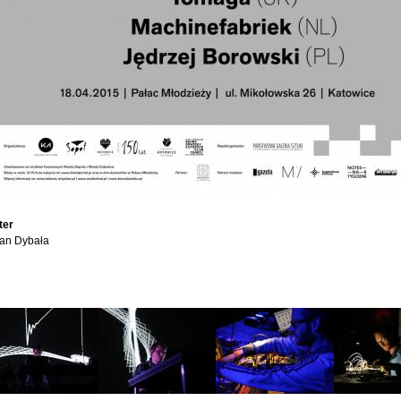
ter
Jan Dybała