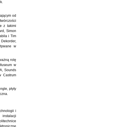
k.
ałającym od
twórczości
e z takimi
ard, Simon
bila i Tim
 Dekorder,
ystywane w
ważną rolę
k Museum w
OA, Sounds
 w Castrum
ngle, płyty
iczna.
chnologii i
nstalacji
litechnice
ktroniczne