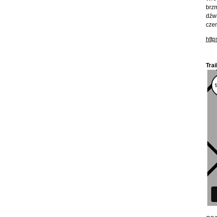
brz
dźwi
czem
http
Tra