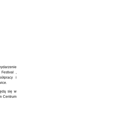
ydarzenie
Festival ,
ółpracy i
wice.
ędą się w
ym Centrum