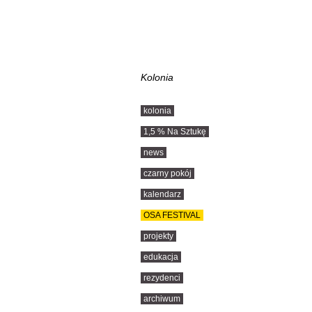
Kolonia
kolonia
1,5 % Na Sztukę
news
czarny pokój
kalendarz
OSA FESTIVAL
projekty
edukacja
rezydenci
archiwum