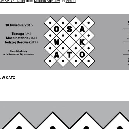
w KATO - trailer
from
Kolonia Artystów
on
Vimeo
.
 W KATO
.......................................................................................................................................