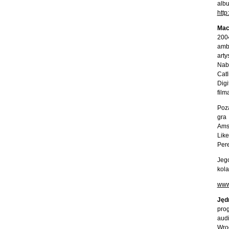
albu
htt
Mac
200
amb
arty
Naba
Catl
Dig
film
Poza
gra
Ams
Lik
Pere
Jego
kola
www
Jęd
pro
aud
Wroc