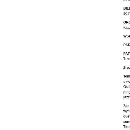
BIL
10 
ORG
Kat
WS
PAR
PAT
Trze
Zre
Tom
utwo
Osci
prog
jazz
Zam
wyn
due
sur
Tir