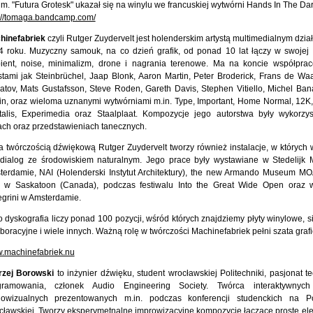
m. "Futura Grotesk" ukazał się na winylu we francuskiej wytwórni Hands In The Dar
p://tomaga.bandcamp.com/
hinefabriek
czyli Rutger Zuydervelt jest holenderskim artystą multimedialnym dzi
4 roku. Muzyczny samouk, na co dzień grafik, od ponad 10 lat łączy w swojej 
ient, noise, minimalizm, drone i nagrania terenowe. Ma na koncie współprac
stami jak Steinbrüchel, Jaap Blonk, Aaron Martin, Peter Broderick, Frans de Wa
tov, Mats Gustafsson, Steve Roden, Gareth Davis, Stephen Vitiello, Michel Bana
in, oraz wieloma uznanymi wytwórniami m.in. Type, Important, Home Normal, 12K,
italis, Experimedia oraz Staalplaat. Kompozycje jego autorstwa były wykorz
ach oraz przedstawieniach tanecznych.
 twórczością dźwiękową Rutger Zuydervelt tworzy również instalacje, w których 
 dialog ze środowiskiem naturalnym. Jego prace były wystawiane w Stedelij
terdamie, NAI (Holenderski Instytut Architektury), the new Armando Museum M
e w Saskatoon (Canada), podczas festiwalu Into the Great Wide Open oraz
grini w Amsterdamie.
 dyskografia liczy ponad 100 pozycji, wśród których znajdziemy płyty winylowe, si
boracyjne i wiele innych. Ważną rolę w twórczości Machinefabriek pełni szata graf
.machinefabriek.nu
rzej Borowski
to inżynier dźwięku, student wrocławskiej Politechniki, pasjonat te
gramowania, członek Audio Engineering Society. Twórca interaktywnych i
iowizualnych prezentowanych m.in. podczas konferencji studenckich na Po
ławskiej. Tworzy eksperymetnalne improwizacyjne kompozycje łączące proste ele