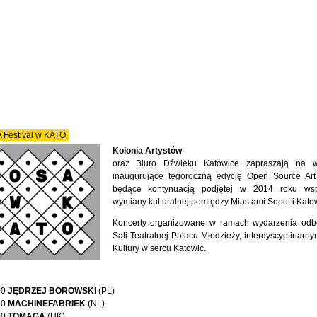
 Festival w KATO
Kolonia Artystów
oraz Biuro Dźwięku Katowice zapraszają na w
inaugurujące tegoroczną edycję Open Source Art 
będące kontynuacją podjętej w 2014 roku wsp
wymiany kulturalnej pomiędzy Miastami Sopot i Kato
Koncerty organizowane w ramach wydarzenia odb
Sali Teatralnej Pałacu Młodzieży, interdyscyplinarn
Kultury w sercu Katowic.
00
JĘDRZEJ BOROWSKI
(PL)
00
MACHINEFABRIEK
(NL)
00
TOMAGA
(UK)