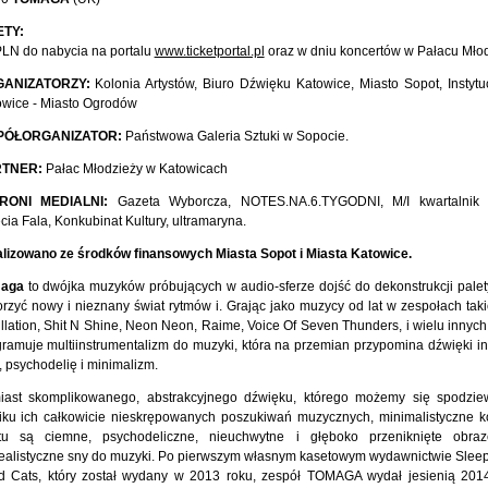
ETY:
PLN do nabycia na portalu
www.ticketportal.pl
oraz w dniu koncertów w Pałacu Mło
ANIZATORZY:
Kolonia Artystów, Biuro Dźwięku Katowice, Miasto Sopot, Instytuc
owice - Miasto Ogrodów
PÓŁORGANIZATOR:
Państwowa Galeria Sztuki w Sopocie.
TNER:
Pałac Młodzieży w Katowicach
RONI MEDIALNI:
Gazeta Wyborcza, NOTES.NA.6.TYGODNI, M/I kwartalnik 
cia Fala, Konkubinat Kultury, ultramaryna.
alizowano ze środków finansowych Miasta Sopot i Miasta Katowice.
aga
to dwójka muzyków próbujących w audio-sferze dojść do dekonstrukcji palet
rzyć nowy i nieznany świat rytmów i. Grając jako muzycy od lat w zespołach taki
llation, Shit N Shine, Neon Neon, Raime, Voice Of Seven Thunders, i wielu inny
ramuje multiinstrumentalizm do muzyki, która na przemian przypomina dźwięki ind
, psychodelię i minimalizm.
iast skomplikowanego, abstrakcyjnego dźwięku, którego możemy się spodzi
iku ich całkowicie nieskrępowanych poszukiwań muzycznych, minimalistyczne 
tu są ciemne, psychodeliczne, nieuchwytne i głęboko przeniknięte obra
realistyczne sny do muzyki. Po pierwszym własnym kasetowym wydawnictwie Sleep
ed Cats, który został wydany w 2013 roku, zespół TOMAGA wydał jesienią 201