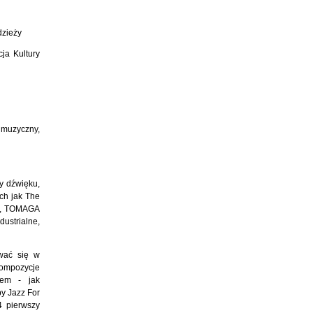
dzieży
ja Kultury
muzyczny,
y dźwięku,
ch jak The
ch, TOMAGA
ustrialne,
ewać się w
kompozycje
zem - jak
y Jazz For
4 pierwszy