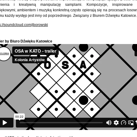
mienia i kreatywną manipulację samplami. Kompozycje, inspirowane 
ękowymi, ambientem i muzyką konkretną często opierają się na procesach losowy
u każdy występ jest inny od poprzedniego. Związany z Biurem Dźwięku Katowice.
s://soundcloud.com/jborowski
iler by Biuro Dźwięku Katowice