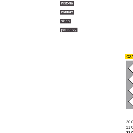
historia
kontakt
sklep
partnerzy
OSA
20:
21:
22: