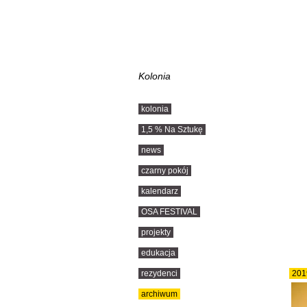
Kolonia
kolonia
1,5 % Na Sztukę
news
czarny pokój
kalendarz
OSA FESTIVAL
projekty
edukacja
rezydenci
201
archiwum