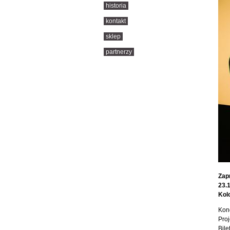
historia
kontakt
sklep
partnerzy
Zap
23.1
Kol
Konc
Pro
Bile