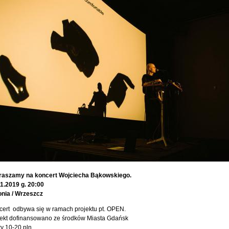
raszamy na koncert Wojciecha Bąkowskiego.
1.2019 g. 20:00
onia / Wrzeszcz
ert odbywa się w ramach projektu pt. OPEN.
jekt dofinansowano ze środków Miasta Gdańsk
ty 10-20 pln