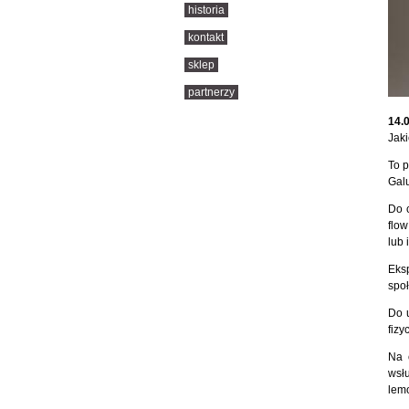
historia
kontakt
sklep
partnerzy
14.0
Jaki
To p
Galu
Do c
flow
lub 
Eks
społ
Do u
fizy
Na 
wsł
lemo