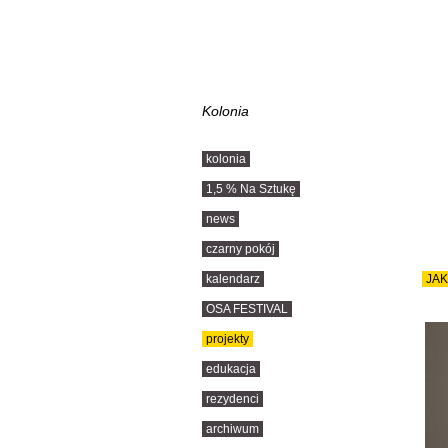
Kolonia
kolonia
1,5 % Na Sztukę
news
czarny pokój
kalendarz
JAK
OSA FESTIVAL
projekty
edukacja
rezydenci
archiwum