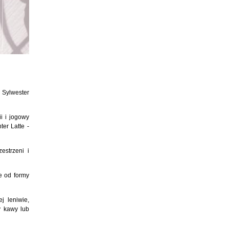
, Sylwester
i i jogowy
er Latte -
estrzeni i
ie od formy
j leniwie,
y kawy lub