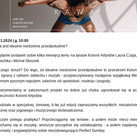
1.2024 | g. 10:00
e jest idealne niedzielne przedpołudnie?
ytanie postawili sobie kilka miesięcy temu na tarasie Kolonii Artystów Laura Czaja
schka i Michał Głuszek.
zego doszli? Do tego, że idealne niedzielne przedpołudnie to przestrzeń Koloni
 zgrany z rytmem oddechu i muzyki - przypieczętowany następnie wyjątkową Wint
innym pysznym napojem: zależnie od upodobań, nastroju i pogody.
perymentalny w założeniach projekt na dobre już chyba ugruntował się w prz
eczności Kolonii Artystów.
działu w specjalnej, zimowej, 6-tej już edycji zapraszamy wszystkich: niezależn
cznej oraz jogowego i muzycznego doświadczenia.
czym polega praktyka? Poprzeciągamy się leniwie, a potem może nieco mnie
uchamy się w muzykę, wreszcie porządnie się zrelaksujemy - a potem napijem
niady, i pogawędzimy sobie niezobowiązująco.Perfect Sunday.