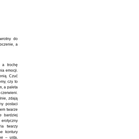
wrotny do
oczenie, a
 a trochę
ia emocji.
enią. Czuć
my, czy to
, a paleta
czerwieni.
nie, zdają
ny postaci
sem twarze
e bardziej
l erotyczny
ia twarzy
e kontury
ne – usta,