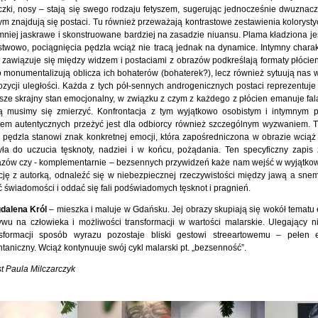
czki, nosy – stają się swego rodzaju fetyszem, sugerując jednocześnie dwuznacz
ym znajdują się postaci. Tu również przeważają kontrastowe zestawienia koloryst
mniej jaskrawe i skonstruowane bardziej na zasadzie niuansu. Plama kładziona je
twowo, pociągnięcia pędzla wciąż nie tracą jednak na dynamice. Intymny charakte
 zawiązuje się między widzem i postaciami z obrazów podkreślają formaty płócien
o monumentalizują oblicza ich bohaterów (bohaterek?), lecz również sytuują nas 
zycji uległości. Każda z tych pół-sennych androgenicznych postaci reprezentuje 
ze skrajny stan emocjonalny, w związku z czym z każdego z płócien emanuje fala
rą musimy się zmierzyć. Konfrontacja z tym wyjątkowo osobistym i intymnym 
dem autentycznych przeżyć jest dla odbiorcy również szczególnym wyzwaniem. T
 pędzla stanowi znak konkretnej emocji, która zapośredniczona w obrazie wciąż
yła do uczucia tęsknoty, nadziei i w końcu, pożądania. Ten specyficzny zapis
azów czy - komplementarnie – bezsennych przywidzeń każe nam wejść w wyjątko
cję z autorką, odnaleźć się w niebezpiecznej rzeczywistości między jawą a snem
ć świadomości i oddać się fali podświadomych tęsknot i pragnień.
dalena Król
– mieszka i maluje w Gdańsku. Jej obrazy skupiają się wokół tematu 
wu na człowieka i możliwości transformacji w wartości malarskie. Ulegający ni
nsformacji sposób wyrazu pozostaje bliski gestowi streeartowemu – pełen e
taniczny. Wciąż kontynuuje swój cykl malarski pt. „bezsenność”.
t Paula Milczarczyk