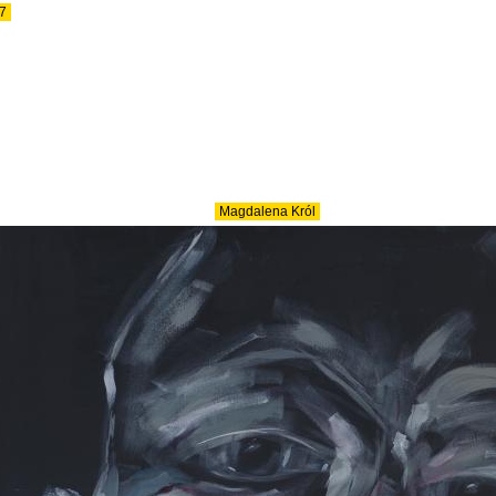
7
Magdalena Król