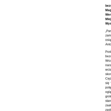
bez
Mag
Wer
Mie
Wys
„Pa
zam
osią
Anto
Pos
bez
Wrza
nara
wci
sko
Cięż
się
pot
ogl
grot
sta
zaa
zas