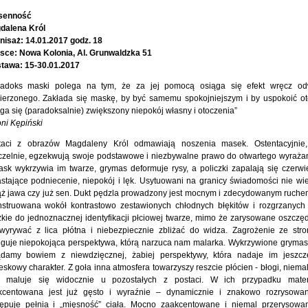
senność
dalena Król
nisaż: 14.01.2017 godz. 18
jsce: Nowa Kolonia, Al. Grunwaldzka 51
tawa: 15-30.01.2017
radoks maski polega na tym, że za jej pomocą osiąga się efekt wręcz od
ierzonego. Zakłada się maskę, by być samemu spokojniejszym i by uspokoić ot
ga się (paradoksalnie) zwiększony niepokój własny i otoczenia”
ni Kępiński
taci z obrazów Magdaleny Król odmawiają noszenia masek. Ostentacyjnie,
czelnie, egzekwują swoje podstawowe i niezbywalne prawo do otwartego wyrażan
sk wykrzywia im twarze, grymas deformuje rysy, a policzki zapalają się czerwi
stające podniecenie, niepokój i lęk. Usytuowani na granicy świadomości nie wie
ąż jawa czy już sen. Dukt pędzla prowadzony jest mocnym i zdecydowanym ruchem
nstruowana wokół kontrastowo zestawionych chłodnych błękitów i rozgrzanych 
kie do jednoznacznej identyfikacji płciowej twarze, mimo że zarysowane oszczęd
 wyrywać z lica płótna i niebezpiecznie zbliżać do widza. Zagrożenie ze stro
ęguje niepokojąca perspektywa, którą narzuca nam malarka. Wykrzywione gryma
ądamy bowiem z niewdzięcznej, żabiej perspektywy, która nadaje im jeszcz
eskowy charakter. Z goła inna atmosfera towarzyszy reszcie płócien - błogi, niema
n maluje się widocznie u pozostałych z postaci. W ich przypadku mater
kcentowana jest już gęsto i wyraźnie – dynamicznie i znakowo rozrysowan
tępuje pełnia i „mięsność” ciała. Mocno zaakcentowane i niemal przerysowa