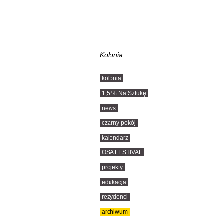
Kolonia
kolonia
1,5 % Na Sztukę
news
czarny pokój
kalendarz
OSA FESTIVAL
projekty
edukacja
rezydenci
archiwum