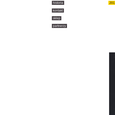
historia
201
kontakt
sklep
partnerzy