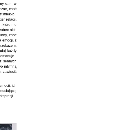
ny stan, w
yczne, choć
st miękko i
r relacji,
, które nie
wobec nich
inny, choć
 emocji, z
przekazem,
utaj każdy
 emanuje i
 z sennych
wo intymną
, zawiesić
emocji, ich
eustającej
kspresji i