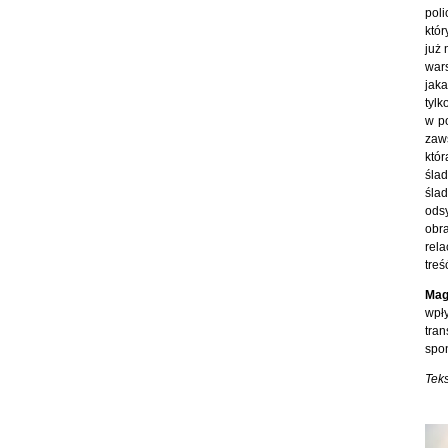
poli
któr
już 
wars
jaka
tylk
w po
zaws
któ
śla
ślad
ods
obr
rela
treś
Mag
wpły
tra
spon
Teks