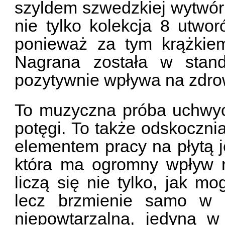
szyldem szwedzkiej wytwór
nie tylko kolekcja 8 utwo
ponieważ za tym krążkiem 
Nagrana została w stand
pozytywnie wpływa na zdrow
To muzyczna próba uchwyce
potęgi. To także odskoczni
elementem pracy na płytą 
która ma ogromny wpływ 
liczą się nie tylko, jak m
lecz brzmienie samo w s
niepowtarzalną, jedyną 