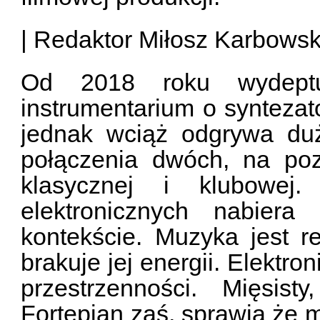
| Redaktor Miłosz Karbowsk
Od 2018 roku wydeptu
instrumentarium o syntezato
jednak wciąż odgrywa du
połączenia dwóch, na po
klasycznej i klubowej
elektronicznych nabier
kontekście. Muzyka jest re
brakuje jej energii. Elektr
przestrzenności. Mięsis
Fortepian zaś, sprawia że m