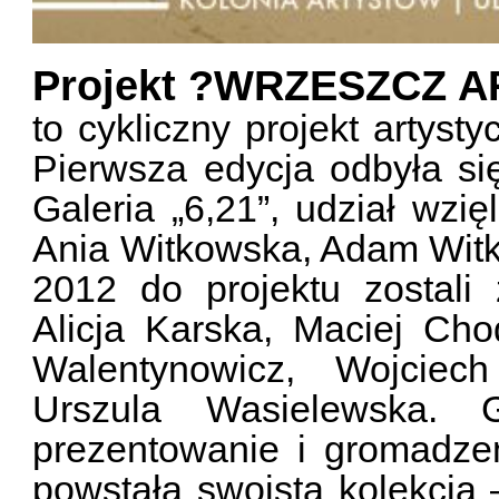
Projekt ?WRZESZCZ A
to cykliczny projekt artyst
Pierwsza edycja odbyła si
Galeria „6,21”, udział wzię
Ania Witkowska, Adam Witk
2012 do projektu zostali
Alicja Karska, Maciej Cho
Walentynowicz, Wojciec
Urszula Wasielewska. 
prezentowanie i gromadzen
powstała swoista kolekcja