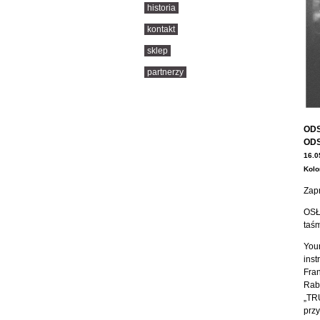
historia
kontakt
sklep
partnerzy
OD
ODS
16.0
Kolo
Zap
OSŁ
taś
You
inst
Fran
Rab
„TR
przy