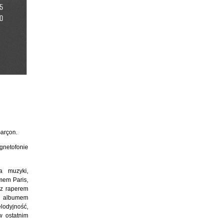
arçon.
netofonie
a muzyki,
mem Paris,
 z raperem
ą albumem
lodyjność,
w ostatnim