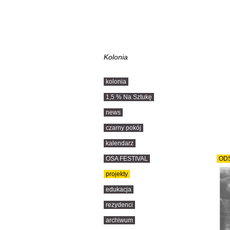
Kolonia
kolonia
1,5 % Na Sztukę
news
czarny pokój
kalendarz
OSA FESTIVAL
OD
projekty
edukacja
rezydenci
archiwum