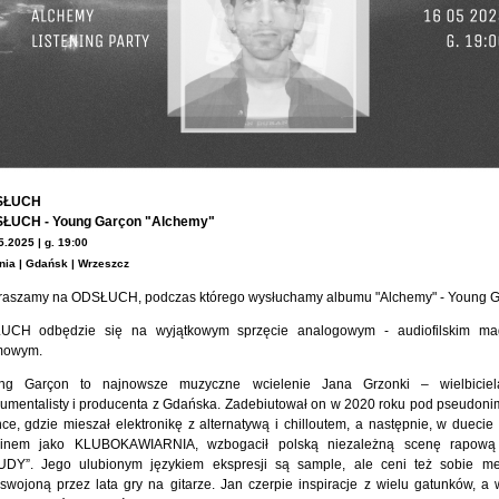
SŁUCH
ŁUCH - Young Garçon "Alchemy"
5.2025 | g. 19:00
nia | Gdańsk | Wrzeszcz
raszamy na ODSŁUCH, podczas którego wysłuchamy albumu "Alchemy" - Young G
UCH odbędzie się na wyjątkowym sprzęcie analogowym - audiofilskim mag
mowym.
ng Garçon to najnowsze muzyczne wcielenie Jana Grzonki – wielbiciel
rumentalisty i producenta z Gdańska. Zadebiutował on w 2020 roku pod pseudoni
ce, gdzie mieszał elektronikę z alternatywą i chilloutem, a następnie, w duecie
inem jako KLUBOKAWIARNIA, wzbogacił polską niezależną scenę rapow
UDY”. Jego ulubionym językiem ekspresji są sample, ale ceni też sobie me
swojoną przez lata gry na gitarze. Jan czerpie inspiracje z wielu gatunków, a 