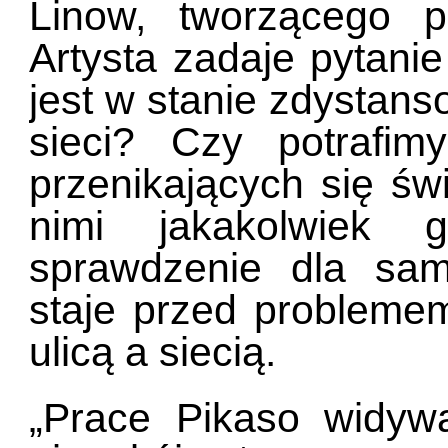
Linow, tworzącego 
Artysta zadaje pytanie
jest w stanie zdystans
sieci? Czy potrafi
przenikających się św
nimi jakakolwiek 
sprawdzenie dla sam
staje przed probleme
ulicą a siecią.
„Prace Pikaso widyw