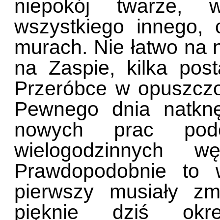
niepokój twarze, w
wszystkiego innego,
murach. Nie łatwo na ni
na Zaspie, kilka po
Przeróbce w opuszczo
Pewnego dnia natknę
nowych prac pod
wielogodzinnych w
Prawdopodobnie to 
pierwszy musiały zm
pięknie dziś okr