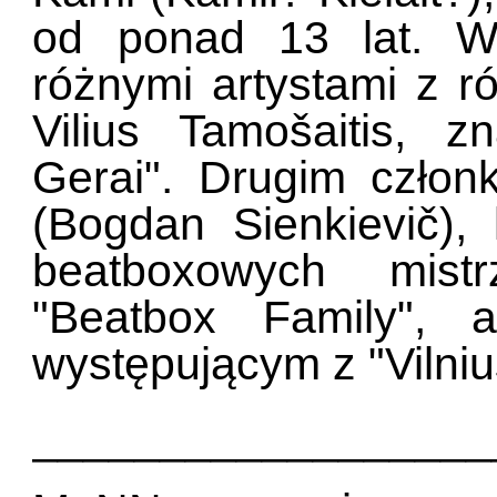
od ponad 13 lat. W
różnymi artystami z r
Vilius Tamošaitis, 
Gerai". Drugim człon
(Bogdan Sienkievič), 
beatboxowych mistr
"Beatbox Family", 
występującym z "Vilniu
__________________