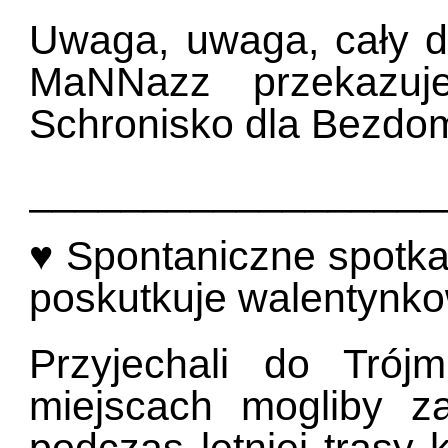
Uwaga, uwaga, cały d
MaNNazz przekazu
Schronisko dla Bezdo
__________________
♥ Spontaniczne spotka
poskutkuje walentynk
Przyjechali do Trój
miejscach mogliby 
podczas letniej trasy 