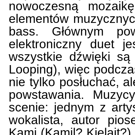
nowoczesną mozaikę
elementów muzycznyc
bass. Głównym pow
elektroniczny duet je
wszystkie dźwięki s
Looping), więc podcz
nie tylko posłuchać, a
powstawania. Muzyc
scenie: jednym z arty
wokalista, autor pio
Kami (Kamil? Kielait?)