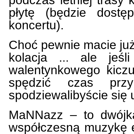
płytę (będzie dost
koncertu).
Choć pewnie macie już 
kolacja ... ale jeś
walentynkowego kiczu
spędzić czas przy
spodziewalibyście się 
MaNNazz – to dwójka 
współczesną muzykę el