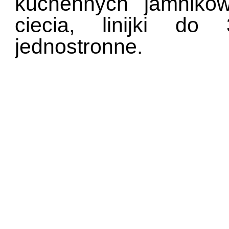
kuchennych jamnikow
ciecia, linijki d
jednostronne.