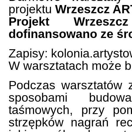
projektu
Wrzeszcz ART
Projekt Wrzesz
dofinansowano ze ś
Zapisy: kolonia.artys
W warsztatach może br
Podczas warsztatów 
sposobami budowa
taśmowych, przy pom
strzępków nagrań re