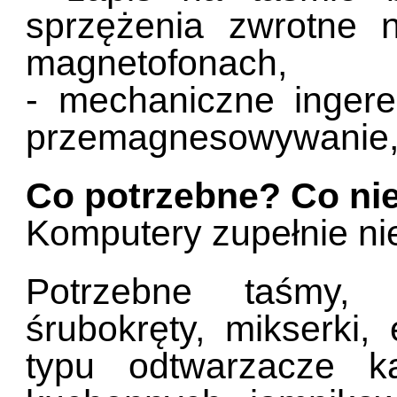
sprzężenia zwrotne 
magnetofonach,
- mechaniczne ingeren
przemagnesowywanie, 
Co potrzebne? Co ni
Komputery zupełnie ni
Potrzebne taśmy, 
śrubokręty, mikserki,
typu odtwarzacze 