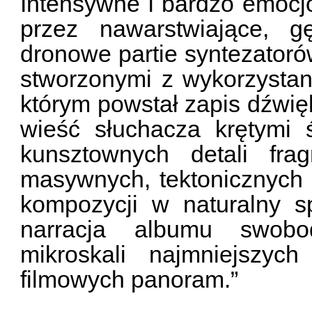
Intensywne i bardzo emoc
przez nawarstwiające, gę
dronowe partie syntezatoró
stworzonymi z wykorzystan
którym powstał zapis dźwięk
wieść słuchacza krętymi 
kunsztownych detali fr
masywnych, tektonicznych 
kompozycji w naturalny sp
narracja albumu swobo
mikroskali najmniejszyc
filmowych panoram.”