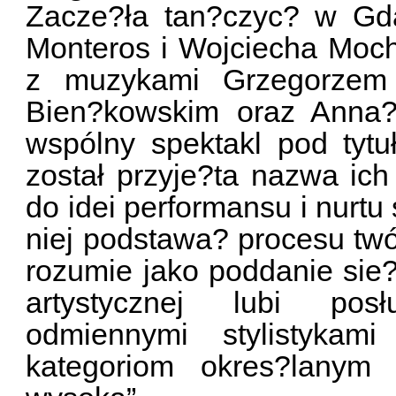
Zacze?ła tan?czyc? w Gd
Monteros i Wojciecha Moc
z muzykami Grzegorzem 
Bien?kowskim oraz Anna? 
wspólny spektakl pod tytu
został przyje?ta nazwa ich 
do idei performansu i nurtu 
niej podstawa? procesu tw
rozumie jako poddanie sie
artystycznej lubi pos
odmiennymi stylistykam
kategoriom okres?lanym 