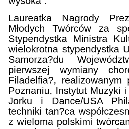
wysoka”.
Laureatka Nagrody Pre
Młodych Twórców za spek
Stypendystka Ministra Ku
wielokrotna stypendystka
Samorza?du Województ
pierwszej wymiany cho
Filadelfia?, realizowanym
Poznaniu, Instytut Muzyki 
Jorku i Dance/USA Phila
techniki tan?ca współczesn
z wieloma polskimi twórcam