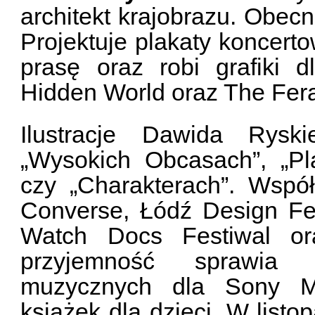
architekt krajobrazu. Obec
Projektuje plakaty koncertow
prasę oraz robi grafiki d
Hidden World oraz The Fera
Ilustracje Dawida Rys
„Wysokich Obcasach”, „Pl
czy „Charakterach”. Wspó
Converse, Łódź Design Fes
Watch Docs Festiwal ora
przyjemność sprawia 
muzycznych dla Sony Mu
książek dla dzieci. W listo