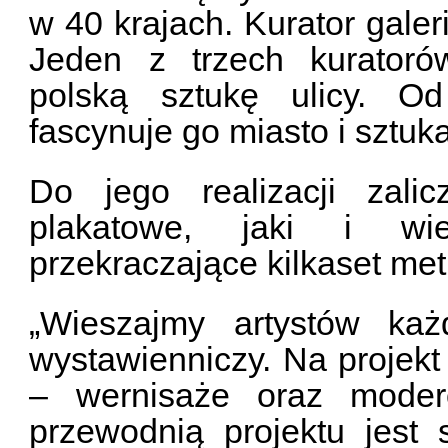
w 40 krajach. Kurator galer
Jeden z trzech kuratoró
polską sztukę ulicy. O
fascynuje go miasto i sztuk
Do jego realizacji zali
plakatowe, jaki i wie
przekraczające kilkaset me
„Wieszajmy artystów każ
wystawienniczy. Na projekt 
– wernisaże oraz modero
przewodnią projektu jest 