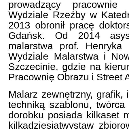
prowadzący pracownie p
Wydziale Rzeźby w Kated
2013 obronił pracę dokto
Gdańsk. Od 2014 asys
malarstwa prof. Henryka
Wydziale Malarstwa i No
Szczecinie, gdzie na kier
Pracownię Obrazu i Street A
Malarz zewnętrzny, grafik, 
techniką szablonu, twórca i
dorobku posiada kilkaset m
kilkadziesiątwystaw zbioro