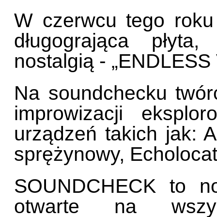
W czerwcu tego roku 
długogrająca płyta,
nostalgią - „ENDLES
Na soundchecku twórc
improwizacji ekspl
urządzeń takich jak: 
sprężynowy, Echolocat
SOUNDCHECK to nowe
otwarte na wszyst