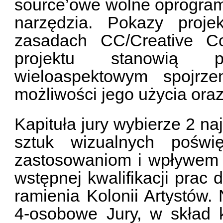
source’owe wolne oprogram
narzędzia. Pokazy proje
zasadach CC/Creative C
projektu stanowią p
wieloaspektowym spojrze
możliwości jego użycia ora
Kapituła jury wybierze 2 na
sztuk wizualnych pośw
zastosowaniom i wpływem n
wstępnej kwalifikacji prac 
ramienia Kolonii Artystów
4-osobowe Jury, w skład 