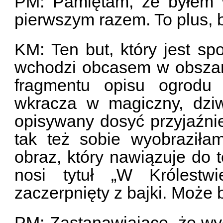
PM: Pamiętam, że byłem w
pierwszym razem. To plus, 
KM: Ten but, który jest sp
wchodzi obcasem w obszary 
fragmentu opisu ogrodu 
wkracza w magiczny, dzi
opisywany dosyć przyjaźnie,
tak też sobie wyobraziłam
obraz, który nawiązuje do t
nosi tytuł „W Królestwi
zaczerpnięty z bajki. Może 
PM: Zastanawiające, że wy