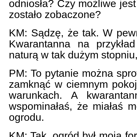
odniosła? Czy możliwe jest 
zostało zobaczone?
KM: Sądzę, że tak. W pewn
Kwarantanna na przykład
naturą w tak dużym stopniu,
PM: To pytanie można spro
zamknąć w ciemnym pokoju 
warunkach. A kwarantan
wspominałaś, że miałaś m
ogrodu.
KM: Tak, ogród był moją fo