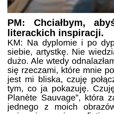
PM: Chciałbym, aby
literackich inspiracji.
KM: Na dyplomie i po dypl
siebie, artystkę. Nie wiedz
dużo. Ale wtedy odnalazła
się rzeczami, które mnie po
jest mi bliska, czuję połą
tym, co ja pokazuję. Czuj
Planète Sauvage”, która z
jednego z moich obrazów.