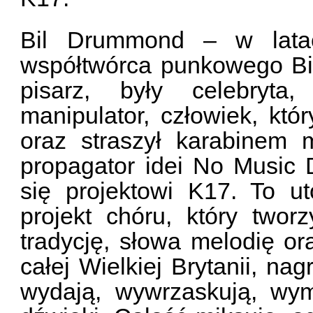
Bil Drummond – w latac
współtwórca punkowego Bi
pisarz, były celebryta, 
manipulator, człowiek, któ
oraz straszył karabinem
propagator idei No Music 
się projektowi K17. To uto
projekt chóru, który two
tradycję, słowa melodię o
całej Wielkiej Brytanii, na
wydają, wywrzaskują, wym