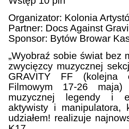
Wstęp 10 pln
Organizator: Kolonia Artyst
Partner: Docs Against Gravi
Sponsor: Bytów Browar Ka
„Wyobraź sobie świat bez m
zwycięzcy muzycznej se
GRAVITY FF (kolejna 
Filmowym 17-26 maja) 
muzycznej legendy i eks
aktywisty i manipulatora,
udziałem! realizuje najnow
K17.