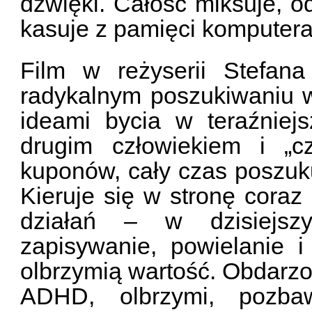
dźwięki. Całość miksuje, 
kasuje z pamięci komputer
Film w reżyserii Stefana
radykalnym poszukiwaniu 
ideami bycia w teraźniej
drugim człowiekiem i „c
kuponów, cały czas poszuku
Kieruje się w stronę coraz
działań – w dzisiejsz
zapisywanie, powielanie i
olbrzymią wartość. Obdarz
ADHD, olbrzymi, pozbawi