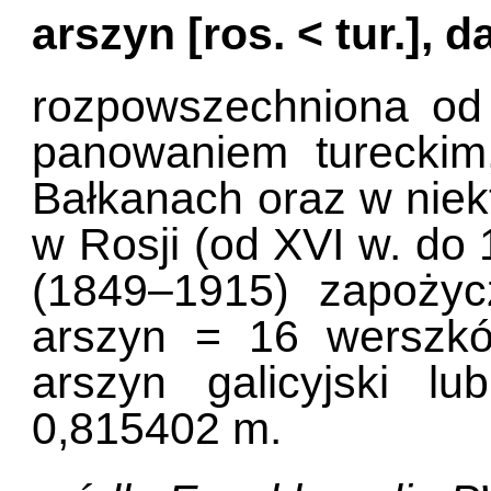
arszyn [ros. < tur.],
rozpowszechniona od
panowaniem tureckim,
Bałkanach oraz w niekt
w Rosji (od XVI w. do 
(1849–1915) zapożyc
arszyn = 16 werszk
arszyn galicyjski l
0,815402 m.