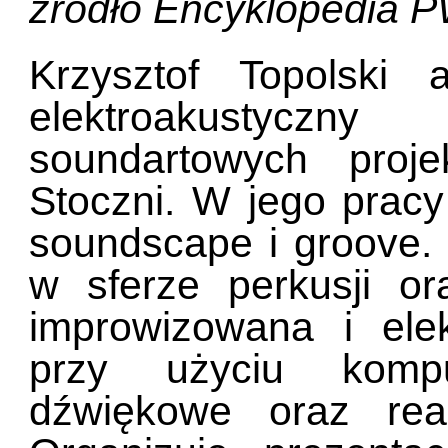
zródło Encyklopedia 
Krzysztof Topolski 
elektroakustyczn
soundartowych proj
Stoczni. W jego pracy
soundscape i groove. 
w sferze perkusji or
improwizowana i ele
przy użyciu komput
dźwiękowe oraz real