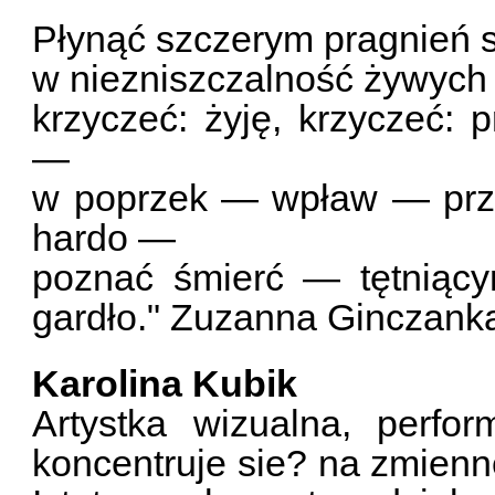
Płynąć szczerym pragnień 
w niezniszczalność żywych 
krzyczeć: żyję, krzyczeć: 
—
w poprzek — wpław — przek
hardo —
poznać śmierć — tętniąc
gardło." Zuzanna Ginczank
Karolina Kubik
Artystka wizualna, perfo
koncentruje sie? na zmienne