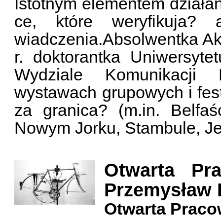
Istotnym elementem działan
ce, które weryfikuja? 
wiadczenia.Absolwentka Ak
r. doktorantka Uniwersyt
Wydziale Komunikacji M
wystawach grupowych i fest
za granica? (m.in. Belfaś
Nowym Jorku, Stambule, Jer
Otwarta Pr
Przemysław 
Otwarta Prac