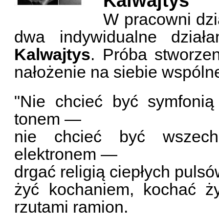
Kalwajtys
W pracowni dzi
dwa indywidualne dział
Kalwajtys
. Próba stworze
nałożenie na siebie wspólne
"Nie chcieć być symfonią
tonem —
nie chcieć być wszech
elektronem —
drgać religią ciepłych puls
żyć kochaniem, kochać 
rzutami ramion.