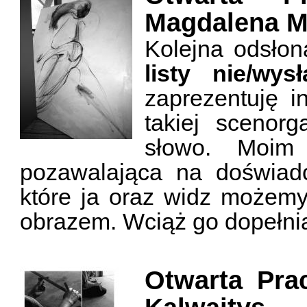
Magdalena M
Kolejna odsłon
listy nie/wys
zaprezentuję i
takiej scenorg
słowo. Moim 
pozawalająca na doświadcz
które ja oraz widz możem
obrazem. Wciąż go dopełniać
Otwarta Pra