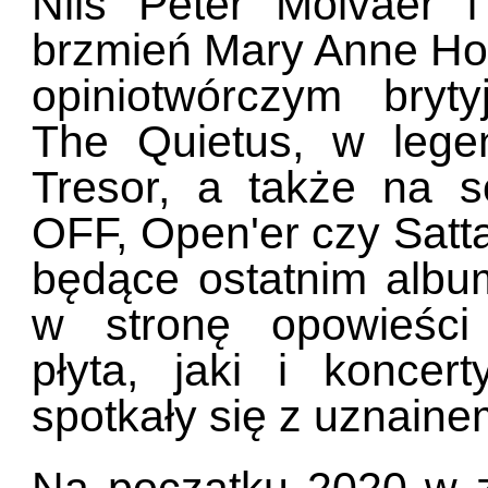
Nils Peter Molvaer 
brzmień Mary Anne Hob
opiniotwórczym bryt
The Quietus, w legen
Tresor, a także na sc
OFF, Open'er czy Satta 
będące ostatnim albu
w stronę opowieści 
płyta, jaki i konce
spotkały się z uznainem
Na początku 2020 w z