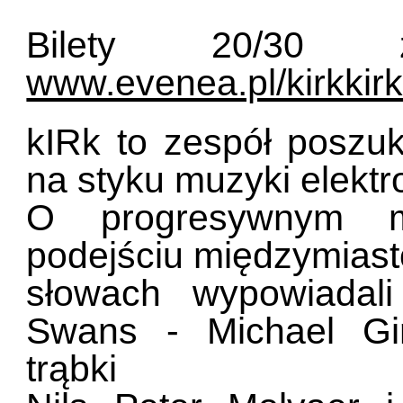
Bilety 20/30 
www.evenea.pl/kirkkir
kIRk to zespół poszu
na styku muzyki elektr
O progresywnym my
podejściu międzymiast
słowach wypowiadali
Swans - Michael Gira
trąbki