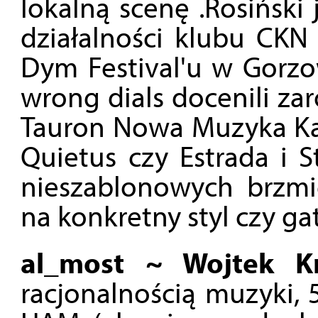
lokalną scenę .Rosiński
działalności klubu CKN
Dym Festival'u w Gorzo
wrong dials docenili za
Tauron Nowa Muzyka Kat
Quietus czy Estrada i S
nieszablonowych brzmi
na konkretny styl czy ga
al_most ~ Wojtek Kr
racjonalnością muzyki, 