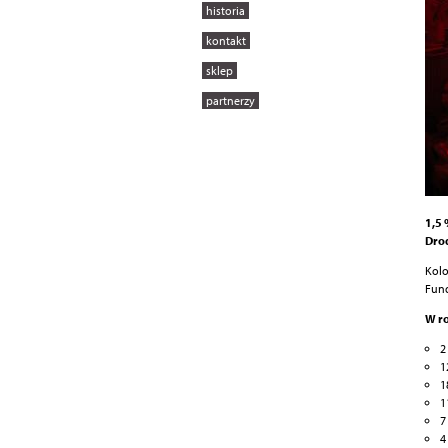
historia
kontakt
sklep
partnerzy
1,5
Drod
Kolo
Fund
W r
2
1
1
1
7
4