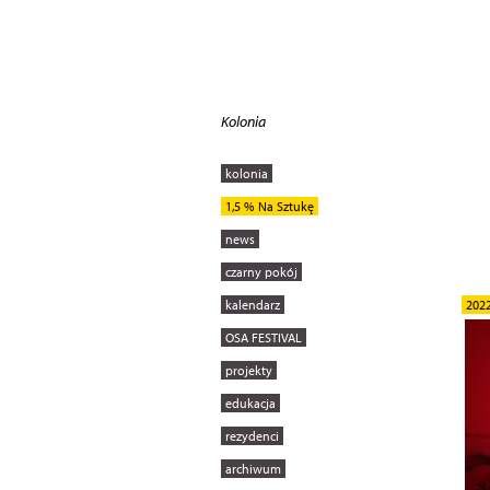
Kolonia
kolonia
1,5 % Na Sztukę
news
czarny pokój
kalendarz
202
OSA FESTIVAL
projekty
edukacja
rezydenci
archiwum