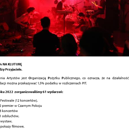
 % NA KLUTURĘ
zy Przyjaciele.
nia Artystów jest
O
rganizacją
P
ożytku
P
ublicznego, co oznacza, że na działalnoś
acji można przekazywać 1,5% podatku w rozliczeniach PIT.
oku 2022 zorganizowaliśmy 61 wydarzeń:
 Festiwale (12 koncertów),
2 premier w Czarnym Pokoju
8 koncertów
1 odsłuchów,
 wystaw,
 pokazy filmowe,