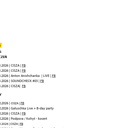
6
6
CZEŃ
1.2026 | CISZA |
FB
1.2026 | CISZA |
FB
1.2026 | Anton Anishchanka | LIVE |
FB
1.2026 | SOUNDCHECK #03 |
FB
1.2026 | CISZA|
FB
Y
2.2026 |
FB
CISZA |
2.2026 | Galuschka Live + B-day party
2.2026 | CISZA |
FB
2.2026 | Podpora / Kohyt - kocert
.2026 | CISZA |
FB