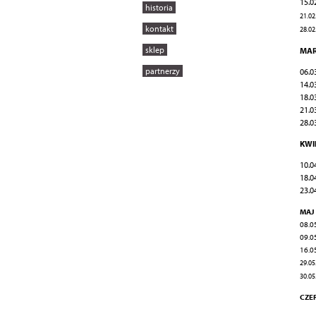
15.0
historia
21.02
kontakt
28.02
sklep
MAR
partnerzy
06.0
14.0
18.0
21.0
28.0
KWI
10.0
18.0
23.0
MAJ
08.05
09.05
16.0
29.05
30.05
CZE