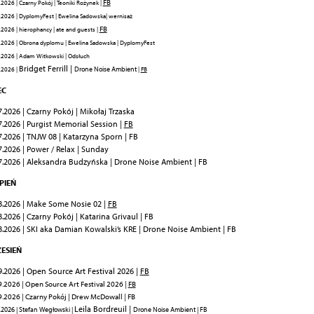
FB
2026 | Czarny Pokój | Teoniki Rożynek |
.2026 | DyplomyFest | Ewelina Sadowska| wernisaż
FB
2026 | hierophancy | ate and guests |
.2026 | Obrona dyplomu | Ewelina Sadowska | DyplomyFest
.2026 | Adam Witkowski | Odsłuch
Bridget Ferrill |
Drone Noise Ambient
.2026 |
|
FB
EC
7.2026 | Czarny Pokój | Mikołaj Trzaska
7.2026 | Purgist Memorial Session |
FB
7.2026 | TNJW 08 | Katarzyna Sporn | FB
7.2026 | Power / Relax | Sunday
7.2026 | Aleksandra Budzyńska | Drone Noise Ambient | FB
RPIEŃ
8.2026 | Make Some Nosie 02 |
FB
8.2026 | Czarny Pokój | Katarina Grivaul | FB
8.2026 | SKI aka Damian Kowalski’s KRE | Drone Noise Ambient | FB
ESIEŃ
9.2026 | Open Source Art Festival 2026 |
FB
9.2026 | Open Source Art Festival 2026 |
FB
9.2026 | Czarny Pokój | Drew McDowall | FB
Leila Bordreuil |
.2026 | Stefan Wegłowski |
Drone Noise Ambient | FB