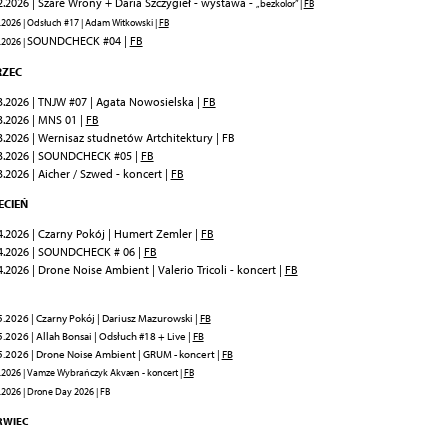
2.2026 | Szare Wrony + Daria Szczygieł - wystawa -
„bezkolor” |
FB
.2026 | Odsłuch #17 | Adam Witkowski |
FB
SOUNDCHECK #04 |
FB
.2026 |
ZEC
3.2026 | TNJW #07 | Agata Nowosielska |
FB
3.2026 | MNS 01 |
FB
3.2026 | Wernisaz studnetów Artchitektury | FB
3.2026 | SOUNDCHECK #05 |
FB
3.2026 | Aicher / Szwed - koncert |
FB
ECIEŃ
4.2026 | Czarny Pokój | Humert Zemler |
FB
4.2026 | SOUNDCHECK # 06 |
FB
4.2026 | Drone Noise Ambient | Valerio Tricoli - koncert |
FB
.2026 | Czarny Pokój | Dariusz Mazurowski |
FB
.2026 | Allah Bonsai | Odsłuch #18 + Live |
FB
5.2026 | Drone Noise Ambient | GRUM - koncert |
FB
.2026 | Vamze Wybrańczyk Akvæn - koncert |
FB
.2026 | Drone Day 2026 | FB
RWIEC