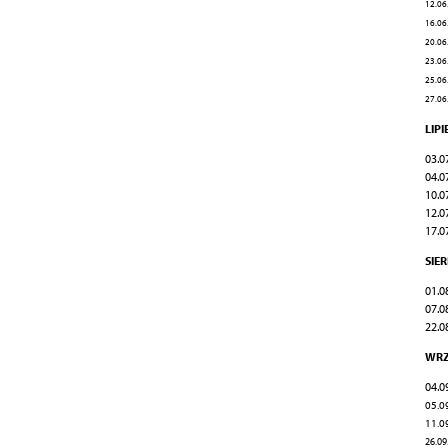
12.06.
16.06
20.06.
23.06
25.06
27.06
LIPI
03.0
04.0
10.0
12.0
17.0
SIE
01.0
07.0
22.0
WRZ
04.0
05.0
11.0
26.09