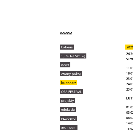
Kolonia
kolonia
202
202
1,5 % Na Sztukę
STY
news
11.0
18.0
czarny pokój
23.0
kalendarz
24.0
25.0
OSA FESTIVAL
LUT
projekty
01.0
edukacja
03.0
08.0
rezydenci
14.0
archiwum
15.02