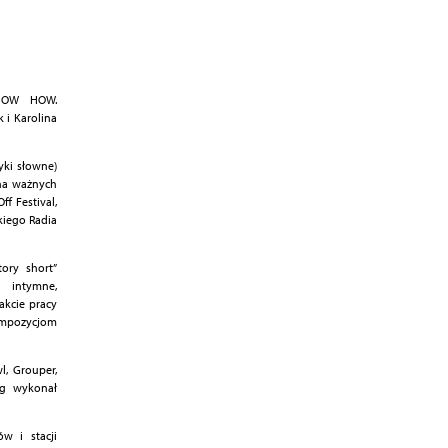
i HOW HOW.
 i Karolina
yki słowne)
 na ważnych
ff Festival,
skiego Radia
ory short”
 intymne,
akcie pracy
ompozycjom
, Grouper,
ng wykonał
w i stacji