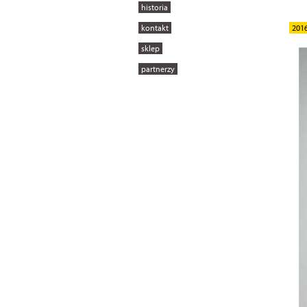
historia
kontakt
201
sklep
partnerzy