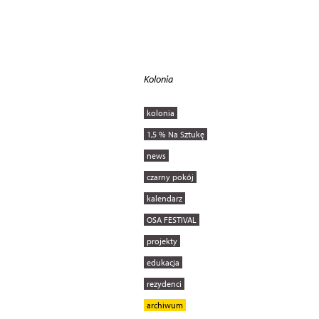
Kolonia
kolonia
1,5 % Na Sztukę
news
czarny pokój
kalendarz
OSA FESTIVAL
projekty
edukacja
rezydenci
archiwum