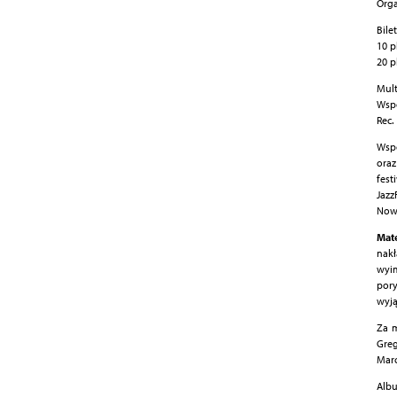
Orga
Bilet
10 p
20 p
Mul
Wspó
Rec.
Wspó
oraz
fest
Jazz
Nowa
Mat
nak
wyim
por
wyją
Za m
Greg
Marc
Alb