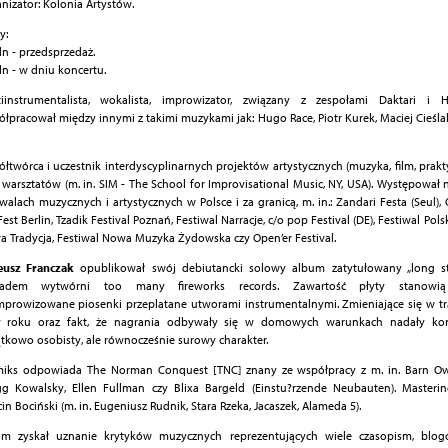
nizator: Kolonia Artystów.
y:
ln - przedsprzedaż.
ln - w dniu koncertu.
tiinstrumentalista, wokalista, improwizator, związany z zespołami Daktari 
łpracował między innymi z takimi muzykami jak: Hugo Race, Piotr Kurek, Maciej Cieślak
łtwórca i uczestnik interdyscyplinarnych projektów artystycznych (muzyka, film, prakt
 warsztatów (m. in. SIM - The School for Improvisational Music, NY, USA). Występował
iwalach muzycznych i artystycznych w Polsce i za granicą, m. in.: Zandari Festa (Seul), O
Fest Berlin, Tzadik Festival Poznań, Festiwal Narracje, c/o pop Festival (DE), Festiwal Pol
 Tradycja, Festiwal Nowa Muzyka Żydowska czy Open’er Festival.
eusz Franczak
opublikował swój debiutancki solowy album zatytułowany „long st
ładem wytwórni too many fireworks records. Zawartość płyty stanowią
prowizowane piosenki przeplatane utworami instrumentalnymi. Zmieniające się w tr
y roku oraz fakt, że nagrania odbywały się w domowych warunkach nadały k
tkowo osobisty, ale równocześnie surowy charakter.
iks odpowiada The Norman Conquest [TNC] znany ze współpracy z m. in. Barn Owl
g Kowalsky, Ellen Fullman czy Blixa Bargeld (Einstu?rzende Neubauten). Masteri
in Bociński (m. in. Eugeniusz Rudnik, Stara Rzeka, Jacaszek, Alameda 5).
um zyskał uznanie krytyków muzycznych reprezentujących wiele czasopism, blogó