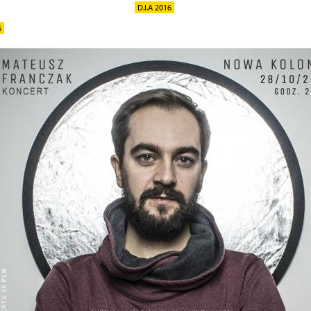
D.I.A 2016
6