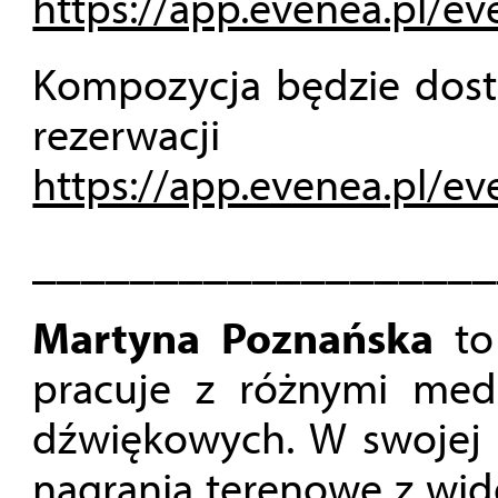
https://app.evenea.pl/e
Kompozycja będzie dost
rezerwa
https://app.evenea.pl/e
___________________
Martyna Poznańska
to 
pracuje z różnymi medi
dźwiękowych. W swojej p
nagrania terenowe z wide