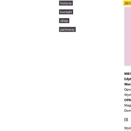
historia
201
kontakt
sklep
partnerzy
MIE
Edyt
Wern
Opro
Wyst
OPA 
Magd
Domi
FB
Wyst