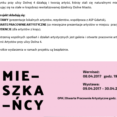
nku przy ulicy Dolnej 4 działają i tworzą artyści, którzy stali się naturalnymi mi
ując się na stałe w krajobraz rewitalizowanej dzielnicy Dolne Miasto.
rojekt składają się:
STAWY
(prezentacje lokalnych artystów, rezydentów, współpraca z ASP Gdańsk),
ARTE PRACOWNIE ARTYSTYCZNE
(co miesięczne prezentacje artystów w miejscu pracy
YDENCJE
(dla artystów z kraju).
strzenią wspólnych spotkań i działań artystycznych jest galeria i otwarte pracownie ar
nii Artystów przy ulicy Dolna 4.
stkie wydarzenia w ramach projektu są bezpłatnie.