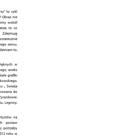
sy” to cykl
? Obraz nie
dzimy wokół
akże, to co
. Zdejmuję
statecznie
wego sensu.
datniam to,
Pięknych w
iego, aneks
ale grafiki
rkowskiego.
su „ Świeża
minowana do
yrardowie.
u, Legnicy,
rtystów na
ch postaw
ej potrzeby
2012 roku w