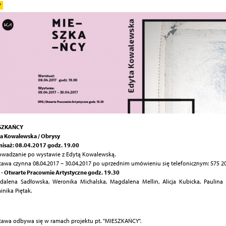
7
SZKAŃCY
a Kowalewska / Obrysy
isaż: 08.04.2017 godz. 19.00
wadzanie po wystawie z Edytą Kowalewską.
awa czynna 08.04.2017 – 30.04.2017 po uprzednim umówieniu się telefonicznym: 575 20
- Otwarte Pracownie Artystyczne godz. 19.30
alena Sadłowska, Weronika Michalska, Magdalena Mellin, Alicja Kubicka, Paulina 
nika Piętak.
awa odbywa się w ramach projektu pt. "MIESZKAŃCY".