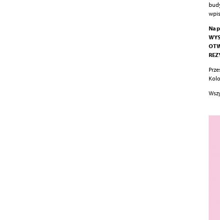
budy
wpis
Na p
WY
OTW
REZ
Prze
Kolo
Wszy