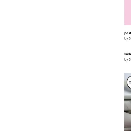
post
by 
wid
by 