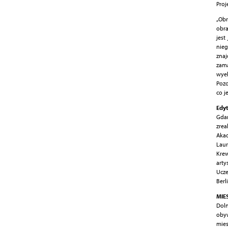
Proj
„Obr
obra
jest
nieg
zna
zam
wyek
Pozo
co j
Edy
Gdań
zrea
Akad
Laur
Krew
art
Ucze
Berl
MIE
Dol
obyw
mies