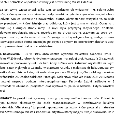
ekt "MIESZKAŃCY" współfinansowany jest przez Gminę Miasta Gdańska.
az jest czymś więcej aniżeli tylko tym, co widziane lub widzialne.” – H. Belting „Obry
zów, które są moim poszukiwaniem odpowiedzi na pytanie, czym właściwie jest obraz
 jedynie tym, co widnieje na powierzchni płótna. Obraz stanowi wszystko to, co wi
o- przestrzeń, w której istnieje oraz odbiorca, który jest z nim w relacji. Obraz to t
jduje się z drugiej strony ramy. Ta myśl była przyczyną radyklanego działania
alowane podobrazia, prasuję, przekładam na drugą stronę, zszywam ze sobą by o
sponować to, co dla mnie istotne. Zszywając ze sobą kolejne obrazy, nadaję im no
stawiając surowe płótno przesiąknięte jedynie obrysem po poprzednim działaniu uwy
est z pozoru niewidzialne oraz nieistotne.
ta Kowalewska
– ur. w Piszu, absolwentka wydziału malarstwa Akademii Sztuk 
sku. W 2016 roku obroniła dyplom w pracowni malarskiej prof. Krzysztofa Gliszczyńsk
lizowała w pracowni rysunku dr hab. Anny Królikiewicz. Aktualnie asystentka na wydzi
emii Sztuk Pięknych w Gdańsku w pracowni rysunku i malarstwa dr hab. Dariusza Sy
eatka Grand Prix w kategorii malarstwo podczas VI edycji ogólnopolskiego konkur
”, finalistka 26. Ogólnopolskiego Przeglądu Malarstwa Młodych PROMOCJE 2016, no
ystycznej nagrody podczas Interdyscyplinarnego Festiwalu Sztuki artNoble w Ż
stniczyła w kilkunastu projektach oraz wystawach (m. in. w Gdańsku, Gdyni, Wrocławi
inie).
SZKAŃCY
to projekt zainicjowany przez grupę rezydentów i animatorów Kolonii A
nym Mieście, skierowany do osób zaangażowanych w kształtowanie lokalny
atelskich. “Mieszkańcy” to projekt społeczno-artystyczny, który powstał z naturaln
zkańców Dolnego Miasta i środowiska artystów, którzy mają tu swoje pracownie. Od 