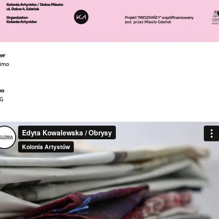
er
Simo
eo
SG