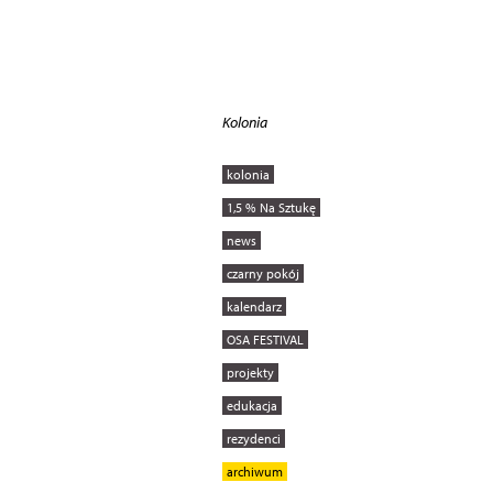
Kolonia
kolonia
1,5 % Na Sztukę
news
czarny pokój
kalendarz
OSA FESTIVAL
projekty
edukacja
rezydenci
archiwum