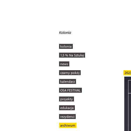
Kolonia
kolonia
1,5 % Na Sztukę
news
czarny pokój
202
kalendarz
OSA FESTIVAL
projekty
edukacja
rezydenci
archiwum