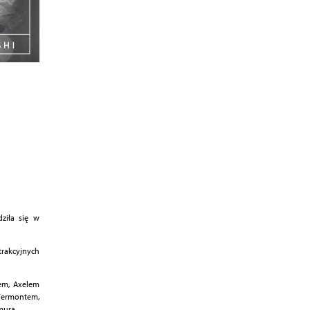
ziła się w
trakcyjnych
em, Axelem
Fermontem,
murą.