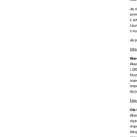
Jej 
anim
z ar
Laur
z wy
Jej 
http
Mar
Akad
( 20
Muzy
wspó
Impr
dyry
http
Ola
Akad
sty
impr
lekc