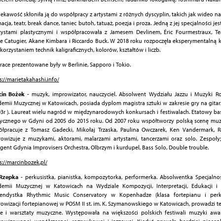
ciekawość skłoniła ją do współpracy z artystami z różnych dyscyplin, takich jak wideo na
acja, teatr, break dance, taniec butoh, tatuaż, poezja i proza. Jedną z jej specjalności je
tystami plastycznymi i współpracowała z Jamesem Devlinem, Éric Fourmestraux, Te
e Catugier, Akane Kimbara i Riccardo Buck. W 2018 roku rozpoczęła eksperymentalną
korzystaniem technik kaligraficznych, kolorów, kształtów i liczb.
prace prezentowane były w Berlinie, Sapporo i Tokio.
s://marietakahashi.info/
cin Bożek
- muzyk, improwizator, nauczyciel. Absolwent Wydziału Jazzu i Muzyki R
emii Muzycznej w Katowicach, posiada dyplom magistra sztuki w zakresie gry na gita
03r ). Laureat wielu nagród w międzynarodowych konkursach i festiwalach. Etatowy bas
cznego w Gdyni od 2005 do 2015 roku. Od 2007 roku współtworzy polską scenę muz
łpracuje z Tomasz Gadecki, Mikołaj Trzaska, Paulina Owczarek, Ken Vandermark, R
owizuje z muzykami, aktorami, malarzami artystami, tancerzami oraz solo. Zespoły; 
gent Gdynia Improvisers Orchestra, Olbrzym i kurdupel, Bass Solo, Double trouble.
s://marcinbozek.pl/
 Rzepka
- perkusistka, pianistka, kompozytorka, performerka. Absolwentka Specjalno
emii Muzycznej w Katowicach na Wydziale Kompozycji, Interpretacji, Edukacji i 
pendystka Rhythmic Music Conservatory w Kopenhadze (klasa fortepianu i perku
owizacji fortepianowej w POSM II st. im. K. Szymanowskiego w Katowicach, prowadzi te
je i warsztaty muzyczne. Występowała na większości polskich festiwali muzyki aw