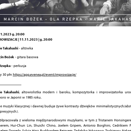
1.2023 g. 20:00
OWIZACJE | 11.11.2023 | g. 20:00
e Takahashi
- altówka
cin Bożek
- gitara basowa
 Rzepka
- perkusja
ty 30 płn
https://app.evenea.pl/event/improwizacje/
_____________
ie Takahashi
, altowiolistka modern i baroku, kompozytorka i improwizatorka urod
oro w Japonii w 1985 roku.
le muzyki klasycznej i dawnej buduje żywe kontrasty dźwięków minimalistycznych/abs
spresyjnych.\
ółpracowała z wieloma międzynarodowymi muzykami, w tym z Tristanem Honsinger
erem, Hui-Chun Lin, Shuichi Chino, Joelem Gripem, Antonio Borghini, Cedrikiem 
elem Donedą, Sylvią Hinz, Burkhardem Beinsem, Tadahiko Yokogawą, Toshimaru Naka