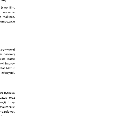
 żywo, film,
st tworzenie
a Mäkipää,
 kompozycję
ozrywkowej
rze basowej
ista Teatru
yki improv
afał Mazur.
założyciel,
ści Rytmika
Jazzu oraz
sji). Uczy
ż autorskie
angardowej,