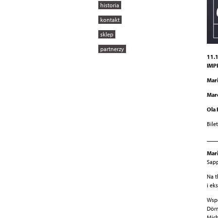
historia
kontakt
sklep
partnerzy
11.1
IMPR
Mari
Mar
Ola
Bile
___
Mar
Sapp
Na t
i ek
Wsp
Dörn
Mich