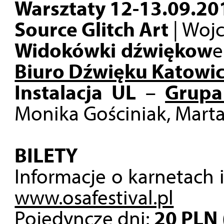
Warsztaty 12-13.09.20
Source Glitch Art
| Woj
Widokówki dźwiękow
e
Biuro Dźwięku Katowi
Instalacja UL
–
Grupa
Monika Gościniak, Marta
BILETY
Informacje o karnetach 
www.osafestival.pl
Pojedyncze dni:
20 PLN