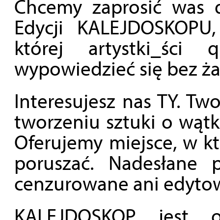
Chcemy zaprosić was 
Edycji KALEJDOSKOPU, 
której artystki_śc
wypowiedzieć się bez ż
Interesujesz nas TY. Tw
tworzeniu sztuki o wąt
Oferujemy miejsce, w k
poruszać. Nadesłane 
cenzurowane ani edyto
KALEJDOSKOP jest o