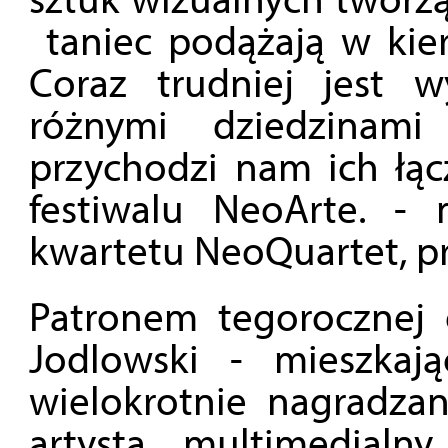
taniec podążają w kier
Coraz trudniej jest 
różnymi dziedzinami 
przychodzi nam ich łącz
festiwalu NeoArte. -
kwartetu NeoQuartet, p
Patronem tegorocznej o
Jodlowski - mieszkaj
wielokrotnie nagradza
artysta multimedialn