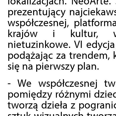
lokalizacjach. NeoArte.
prezentujący najciekaw
współczesnej, platform
krajów i kultur, w
nietuzinkowe. VI edycja
podążając za trendem, k
się na pierwszy plan.
- We współczesnej twó
pomiędzy różnymi dzied
tworzą dzieła z pogranic
sztuk wizualnych tworzą