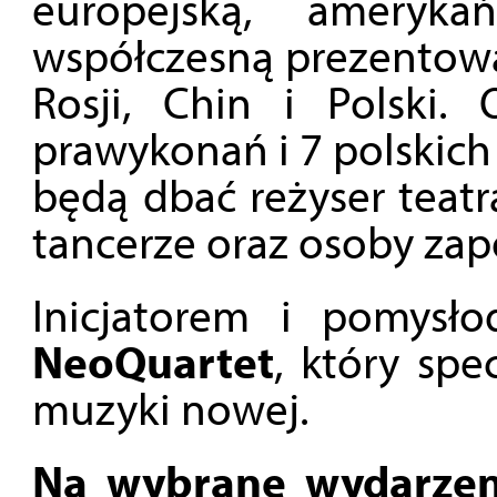
europejską, ameryk
współczesną prezentowa
Rosji, Chin i Polski.
prawykonań i 7 polskich
będą dbać reżyser teatra
tancerze oraz osoby zap
Inicjatorem i pomysło
NeoQuartet
, który spe
muzyki nowej.
Na wybrane wydarzeni