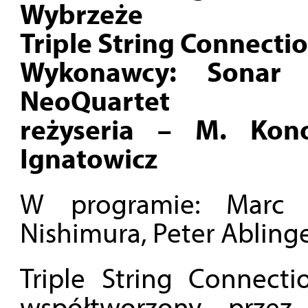
Wybrzeże
Triple String Connecti
Wykonawcy: Sonar Q
NeoQuartet
reżyseria – M. Kono
Ignatowicz
W programie: Marc S
Nishimura, Peter Ablinge
Triple String Connecti
współtworzony przez